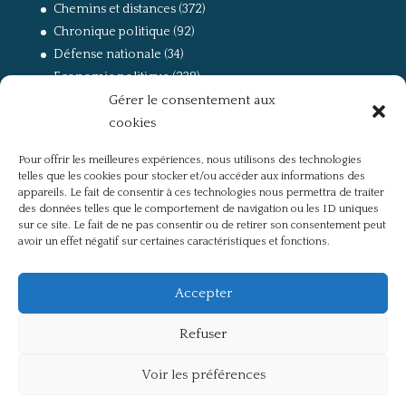
Chemins et distances
(372)
Chronique politique
(92)
Défense nationale
(34)
Economie politique
(238)
Gérer le consentement aux
Entretien
(168)
cookies
La guerre, la Résistance et la Déportation
(162)
la lutte des classes
(281)
Pour offrir les meilleures expériences, nous utilisons des technologies
Non classé
(42)
telles que les cookies pour stocker et/ou accéder aux informations des
Partis politiques, intelligentsia, médias
(750)
appareils. Le fait de consentir à ces technologies nous permettra de traiter
des données telles que le comportement de navigation ou les ID uniques
Présentation
(4)
sur ce site. Le fait de ne pas consentir ou de retirer son consentement peut
Références
(57)
avoir un effet négatif sur certaines caractéristiques et fonctions.
Res Publica
(649)
Union européenne
(238)
Accepter
Refuser
Voir les préférences
Politique de confidentialité
Mentions légales