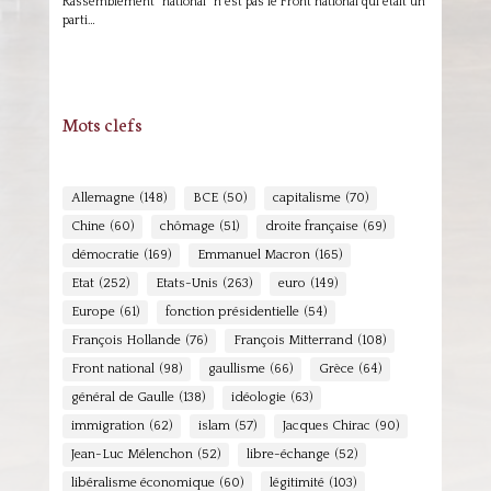
Rassemblement "national" n'est pas le Front national qui était un
parti…
Mots clefs
Allemagne
(148)
BCE
(50)
capitalisme
(70)
Chine
(60)
chômage
(51)
droite française
(69)
démocratie
(169)
Emmanuel Macron
(165)
Etat
(252)
Etats-Unis
(263)
euro
(149)
Europe
(61)
fonction présidentielle
(54)
François Hollande
(76)
François Mitterrand
(108)
Front national
(98)
gaullisme
(66)
Grèce
(64)
général de Gaulle
(138)
idéologie
(63)
immigration
(62)
islam
(57)
Jacques Chirac
(90)
Jean-Luc Mélenchon
(52)
libre-échange
(52)
libéralisme économique
(60)
légitimité
(103)