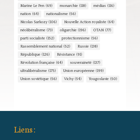
Marine Le Pen
(69)
monarchie
(118)
médias
(116)
nation
(64)
nationalisme
(56)
Nicolas Sarkozy
(106)
Nouvelle Action royaliste
(64)
néolibéralisme
(73)
oligarchie
(196)
OTAN
(77)
parti socialiste
(152)
protectionnisme
(56)
Rassemblement national
(52)
Russie
(138)
République
(126)
Résistance
(91)
Révolution française
(64)
souveraineté
(137)
ultralibéralisme
(175)
Union européenne
(199)
Union soviétique
(56)
Vichy
(54)
Yougoslavie
(50)
Liens :