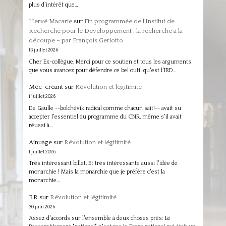
plus d'intérêt que…
Hervé Macarie
sur
Fin programmée de l’Institut de
Recherche pour le Développement : la recherche à la
découpe – par François Gerlotto
13 juillet 2026
Cher Ex-collègue, Merci pour ce soutien et tous les arguments
que vous avancez pour défendre ce bel outil qu'est l'IRD…
Méc-créant
sur
Révolution et légitimité
1 juillet 2026
De Gaulle --bolchévik radical comme chacun sait!-- avait su
accepter l'essentiel du programme du CNR, même s'il avait
réussi à…
Ainuage
sur
Révolution et légitimité
1 juillet 2026
Très intéressant billet. Et très intéressante aussi l'idée de
monarchie ! Mais la monarchie que je préfère c'est la
monarchie…
RR
sur
Révolution et légitimité
30 juin 2026
Assez d'accords sur l'ensemble à deux choses près: Le