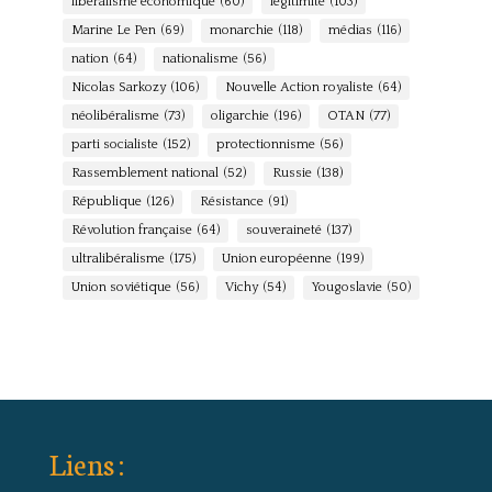
libéralisme économique
(60)
légitimité
(103)
Marine Le Pen
(69)
monarchie
(118)
médias
(116)
nation
(64)
nationalisme
(56)
Nicolas Sarkozy
(106)
Nouvelle Action royaliste
(64)
néolibéralisme
(73)
oligarchie
(196)
OTAN
(77)
parti socialiste
(152)
protectionnisme
(56)
Rassemblement national
(52)
Russie
(138)
République
(126)
Résistance
(91)
Révolution française
(64)
souveraineté
(137)
ultralibéralisme
(175)
Union européenne
(199)
Union soviétique
(56)
Vichy
(54)
Yougoslavie
(50)
Liens :