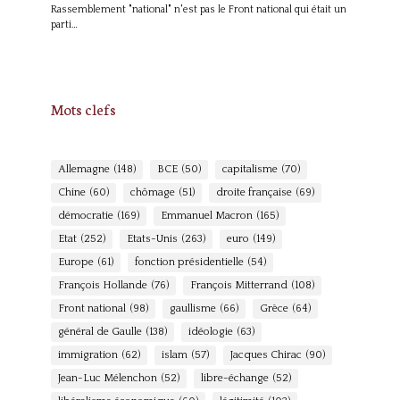
Rassemblement "national" n'est pas le Front national qui était un
parti…
Mots clefs
Allemagne
(148)
BCE
(50)
capitalisme
(70)
Chine
(60)
chômage
(51)
droite française
(69)
démocratie
(169)
Emmanuel Macron
(165)
Etat
(252)
Etats-Unis
(263)
euro
(149)
Europe
(61)
fonction présidentielle
(54)
François Hollande
(76)
François Mitterrand
(108)
Front national
(98)
gaullisme
(66)
Grèce
(64)
général de Gaulle
(138)
idéologie
(63)
immigration
(62)
islam
(57)
Jacques Chirac
(90)
Jean-Luc Mélenchon
(52)
libre-échange
(52)