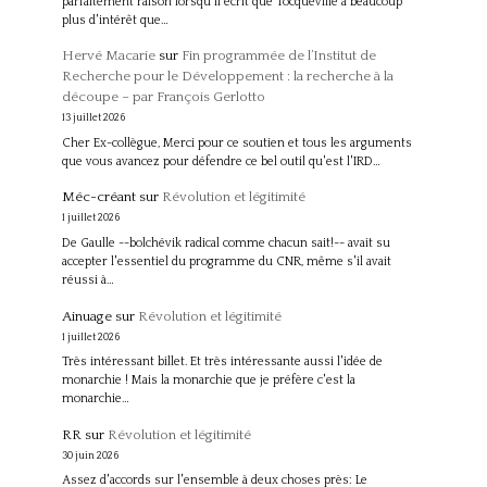
parfaitement raison lorsqu'il écrit que Tocqueville a beaucoup
plus d'intérêt que…
Hervé Macarie
sur
Fin programmée de l’Institut de
Recherche pour le Développement : la recherche à la
découpe – par François Gerlotto
13 juillet 2026
Cher Ex-collègue, Merci pour ce soutien et tous les arguments
que vous avancez pour défendre ce bel outil qu'est l'IRD…
Méc-créant
sur
Révolution et légitimité
1 juillet 2026
De Gaulle --bolchévik radical comme chacun sait!-- avait su
accepter l'essentiel du programme du CNR, même s'il avait
réussi à…
Ainuage
sur
Révolution et légitimité
1 juillet 2026
Très intéressant billet. Et très intéressante aussi l'idée de
monarchie ! Mais la monarchie que je préfère c'est la
monarchie…
RR
sur
Révolution et légitimité
30 juin 2026
Assez d'accords sur l'ensemble à deux choses près: Le