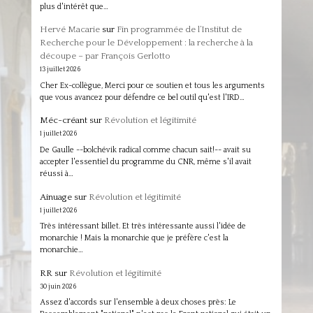
plus d'intérêt que…
Hervé Macarie
sur
Fin programmée de l’Institut de
Recherche pour le Développement : la recherche à la
découpe – par François Gerlotto
13 juillet 2026
Cher Ex-collègue, Merci pour ce soutien et tous les arguments
que vous avancez pour défendre ce bel outil qu'est l'IRD…
Méc-créant
sur
Révolution et légitimité
1 juillet 2026
De Gaulle --bolchévik radical comme chacun sait!-- avait su
accepter l'essentiel du programme du CNR, même s'il avait
réussi à…
Ainuage
sur
Révolution et légitimité
1 juillet 2026
Très intéressant billet. Et très intéressante aussi l'idée de
monarchie ! Mais la monarchie que je préfère c'est la
monarchie…
RR
sur
Révolution et légitimité
30 juin 2026
Assez d'accords sur l'ensemble à deux choses près: Le