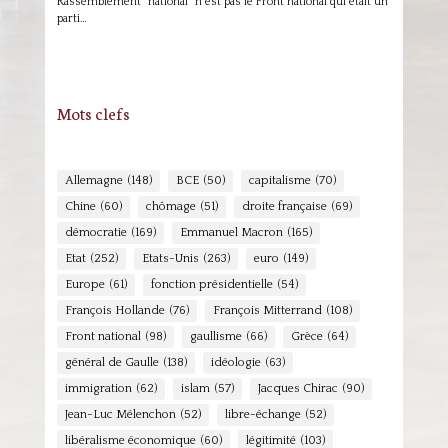
Rassemblement "national" n'est pas le Front national qui était un
parti…
Mots clefs
Allemagne
(148)
BCE
(50)
capitalisme
(70)
Chine
(60)
chômage
(51)
droite française
(69)
démocratie
(169)
Emmanuel Macron
(165)
Etat
(252)
Etats-Unis
(263)
euro
(149)
Europe
(61)
fonction présidentielle
(54)
François Hollande
(76)
François Mitterrand
(108)
Front national
(98)
gaullisme
(66)
Grèce
(64)
général de Gaulle
(138)
idéologie
(63)
immigration
(62)
islam
(57)
Jacques Chirac
(90)
Jean-Luc Mélenchon
(52)
libre-échange
(52)
libéralisme économique
(60)
légitimité
(103)