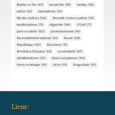
Marine Le Pen
(69)
monarchie
(118)
médias
(116)
nation
(64)
nationalisme
(56)
Nicolas Sarkozy
(106)
Nouvelle Action royaliste
(64)
néolibéralisme
(73)
oligarchie
(196)
OTAN
(77)
parti socialiste
(152)
protectionnisme
(56)
Rassemblement national
(52)
Russie
(138)
République
(126)
Résistance
(91)
Révolution française
(64)
souveraineté
(137)
ultralibéralisme
(175)
Union européenne
(199)
Union soviétique
(56)
Vichy
(54)
Yougoslavie
(50)
Liens :