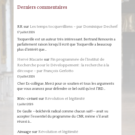
Derniers commentaires
RR
sur
Les temps tocquevilliens – par Dominique Decherf
17 juillet 2026
Tocqueville est un auteur très intéressant. Bertrand Renouvin a
parfaitement raison lorsqu'il écrit que Tocqueville a beaucoup
plus d'intérêt que…
Hervé Macarie
sur
Fin programmée de l’Institut de
Recherche pour le Développement : la recherche à la
découpe – par François Gerlotto
13 juillet 2026
Cher Ex-collègue, Merci pour ce soutien et tous les arguments
que vous avancez pour défendre ce bel outil qu'est l'IRD…
Méc-créant
sur
Révolution et légitimité
1 juillet 2026
De Gaulle --bolchévik radical comme chacun sait!-- avait su
accepter l'essentiel du programme du CNR, même s'il avait
réussi à…
Ainuage
sur
Révolution et légitimité