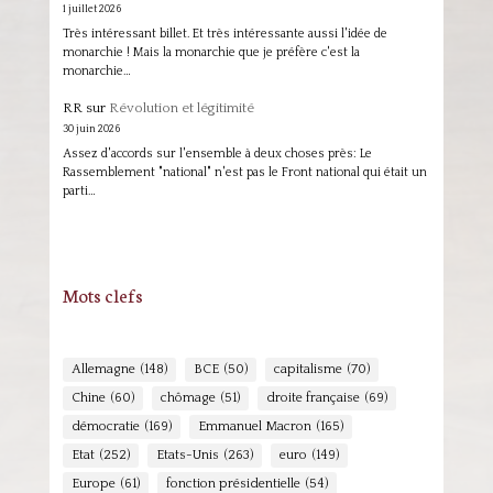
1 juillet 2026
Très intéressant billet. Et très intéressante aussi l'idée de
monarchie ! Mais la monarchie que je préfère c'est la
monarchie…
RR
sur
Révolution et légitimité
30 juin 2026
Assez d'accords sur l'ensemble à deux choses près: Le
Rassemblement "national" n'est pas le Front national qui était un
parti…
Mots clefs
Allemagne
(148)
BCE
(50)
capitalisme
(70)
Chine
(60)
chômage
(51)
droite française
(69)
démocratie
(169)
Emmanuel Macron
(165)
Etat
(252)
Etats-Unis
(263)
euro
(149)
Europe
(61)
fonction présidentielle
(54)