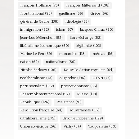
François Hollande
(76)
François Mitterrand
(108)
Front national
(98)
gaullisme
(66)
Grèce
(64)
général de Gaulle
(138)
idéologie
(63)
immigration
(62)
islam
(57)
Jacques Chirac
(90)
Jean-Luc Mélenchon
(52)
libre-échange
(52)
libéralisme économique
(60)
légitimité
(103)
Marine Le Pen
(69)
monarchie
(118)
médias
(116)
nation
(64)
nationalisme
(56)
Nicolas Sarkozy
(106)
Nouvelle Action royaliste
(64)
néolibéralisme
(73)
oligarchie
(196)
OTAN
(77)
parti socialiste
(152)
protectionnisme
(56)
Rassemblement national
(52)
Russie
(138)
République
(126)
Résistance
(91)
Révolution française
(64)
souveraineté
(137)
ultralibéralisme
(175)
Union européenne
(199)
Union soviétique
(56)
Vichy
(54)
Yougoslavie
(50)