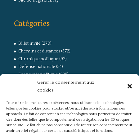
Site de Régis Debray
Catégories
Billet invité
(270)
Chemins et distances
(372)
Chronique politique
(92)
Défense nationale
(34)
Economie politique
(238)
Gérer le consentement aux
Entretien
(168)
cookies
La guerre, la Résistance et la Déportation
(162)
la lutte des classes
(281)
Pour offrir les meilleures expériences, nous utilisons des technologies
Non classé
(42)
telles que les cookies pour stocker et/ou accéder aux informations des
Partis politiques, intelligentsia, médias
(750)
appareils. Le fait de consentir à ces technologies nous permettra de traiter
des données telles que le comportement de navigation ou les ID uniques
Présentation
(4)
sur ce site. Le fait de ne pas consentir ou de retirer son consentement peut
Références
(57)
avoir un effet négatif sur certaines caractéristiques et fonctions.
Res Publica
(649)