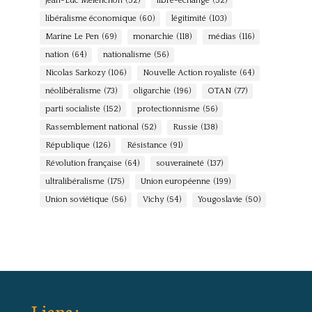
Jean-Luc Mélenchon
(52)
libre-échange
(52)
libéralisme économique
(60)
légitimité
(103)
Marine Le Pen
(69)
monarchie
(118)
médias
(116)
nation
(64)
nationalisme
(56)
Nicolas Sarkozy
(106)
Nouvelle Action royaliste
(64)
néolibéralisme
(73)
oligarchie
(196)
OTAN
(77)
parti socialiste
(152)
protectionnisme
(56)
Rassemblement national
(52)
Russie
(138)
République
(126)
Résistance
(91)
Révolution française
(64)
souveraineté
(137)
ultralibéralisme
(175)
Union européenne
(199)
Union soviétique
(56)
Vichy
(54)
Yougoslavie
(50)
Liens :