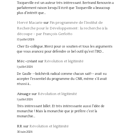
Tocqueville est un auteur très intéressant. Bertrand Renouvin a
parfaitement raison lorsqu'il écrit que Tocqueville a beaucoup
plus d'intérêt que…
Hervé Macarie
sur
Fin programmée de l’Institut de
Recherche pour le Développement : la recherche à la
découpe – par François Gerlotto
13 juillet 2026
Cher Ex-collègue, Merci pour ce soutien et tous les arguments
que vous avancez pour défendre ce bel outil qu'est l'IRD…
Méc-créant
sur
Révolution et légitimité
1 juillet 2026
De Gaulle --bolchévik radical comme chacun sait!-- avait su
accepter l'essentiel du programme du CNR, même s'il avait
réussi à…
Ainuage
sur
Révolution et légitimité
1 juillet 2026
Très intéressant billet. Et très intéressante aussi l'idée de
monarchie ! Mais la monarchie que je préfère c'est la
monarchie…
RR
sur
Révolution et légitimité
30 juin 2026