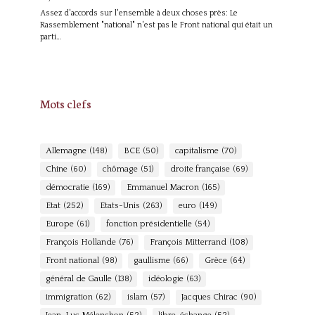
Assez d'accords sur l'ensemble à deux choses près: Le
Rassemblement "national" n'est pas le Front national qui était un
parti…
Mots clefs
Allemagne
(148)
BCE
(50)
capitalisme
(70)
Chine
(60)
chômage
(51)
droite française
(69)
démocratie
(169)
Emmanuel Macron
(165)
Etat
(252)
Etats-Unis
(263)
euro
(149)
Europe
(61)
fonction présidentielle
(54)
François Hollande
(76)
François Mitterrand
(108)
Front national
(98)
gaullisme
(66)
Grèce
(64)
général de Gaulle
(138)
idéologie
(63)
immigration
(62)
islam
(57)
Jacques Chirac
(90)