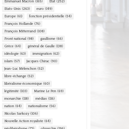
Emmanuel Macron
(165)
Etat
(252)
Etats-Unis
(263)
euro
(149)
Europe
(61)
fonction présidentielle
(54)
François Hollande
(76)
François Mitterrand
(108)
Front national
(98)
gaullisme
(66)
Grèce
(64)
général de Gaulle
(138)
idéologie
(63)
immigration
(62)
islam
(57)
Jacques Chirac
(90)
Jean-Luc Mélenchon
(52)
libre-échange
(52)
libéralisme économique
(60)
légitimité
(103)
Marine Le Pen
(69)
monarchie
(118)
médias
(116)
nation
(64)
nationalisme
(56)
Nicolas Sarkozy
(106)
Nouvelle Action royaliste
(64)
néolibéralisme
(73)
oligarchie
(196)