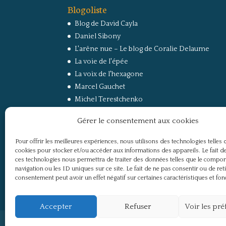
Blogoliste
Blog de David Cayla
Daniel Sibony
L'arêne nue – Le blog de Coralie Delaume
La voie de l'épée
La voix de l'hexagone
Marcel Gauchet
Michel Terestchenko
Paul Jorion
Gérer le consentement aux cookies
RussEurope – Le Carnet de Jacques Sapir sur la
Russie et l’Europe
Pour offrir les meilleures expériences, nous utilisons des technologies telles 
Secret Défense
cookies pour stocker et/ou accéder aux informations des appareils. Le fait de
Un regard sur la Russie
ces technologies nous permettra de traiter des données telles que le compo
navigation ou les ID uniques sur ce site. Le fait de ne pas consentir ou de ret
consentement peut avoir un effet négatif sur certaines caractéristiques et fon
Accepter
Refuser
Voir les pr
Politique de confidentialité
Mentions légale