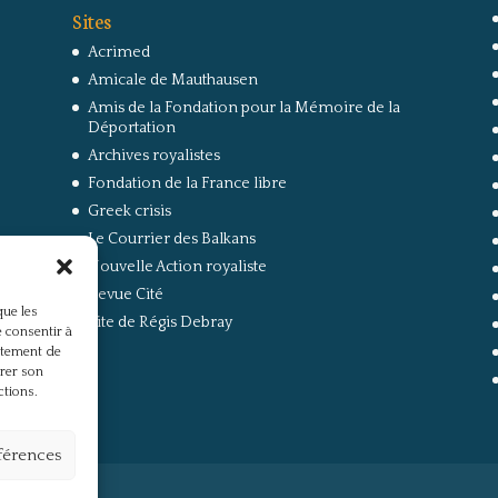
Sites
Acrimed
Amicale de Mauthausen
Amis de la Fondation pour la Mémoire de la
Déportation
Archives royalistes
Fondation de la France libre
Greek crisis
Le Courrier des Balkans
Nouvelle Action royaliste
Revue Cité
que les
Site de Régis Debray
 consentir à
rtement de
irer son
ctions.
éférences
s