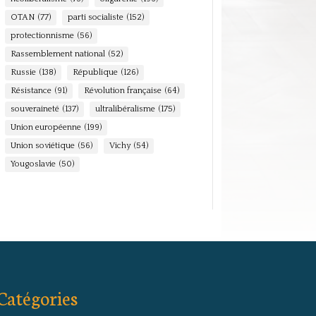
OTAN
(77)
parti socialiste
(152)
protectionnisme
(56)
Rassemblement national
(52)
Russie
(138)
République
(126)
Résistance
(91)
Révolution française
(64)
souveraineté
(137)
ultralibéralisme
(175)
Union européenne
(199)
Union soviétique
(56)
Vichy
(54)
Yougoslavie
(50)
Catégories