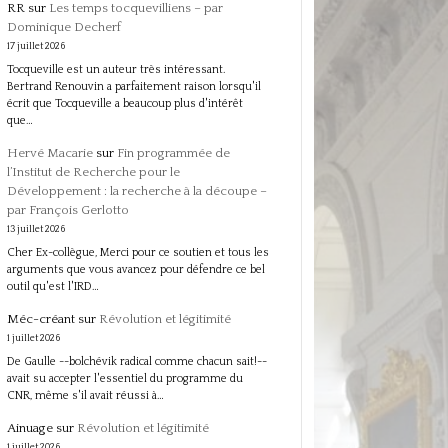
RR
sur
Les temps tocquevilliens – par
Dominique Decherf
17 juillet 2026
Tocqueville est un auteur très intéressant.
Bertrand Renouvin a parfaitement raison lorsqu'il
écrit que Tocqueville a beaucoup plus d'intérêt
que…
Hervé Macarie
sur
Fin programmée de
l’Institut de Recherche pour le
Développement : la recherche à la découpe –
par François Gerlotto
13 juillet 2026
Cher Ex-collègue, Merci pour ce soutien et tous les
arguments que vous avancez pour défendre ce bel
outil qu'est l'IRD…
Méc-créant
sur
Révolution et légitimité
1 juillet 2026
De Gaulle --bolchévik radical comme chacun sait!--
avait su accepter l'essentiel du programme du
CNR, même s'il avait réussi à…
Ainuage
sur
Révolution et légitimité
1 juillet 2026