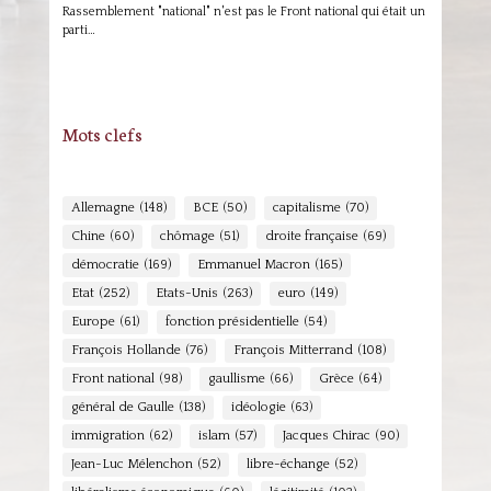
Rassemblement "national" n'est pas le Front national qui était un
parti…
Mots clefs
Allemagne
(148)
BCE
(50)
capitalisme
(70)
Chine
(60)
chômage
(51)
droite française
(69)
démocratie
(169)
Emmanuel Macron
(165)
Etat
(252)
Etats-Unis
(263)
euro
(149)
Europe
(61)
fonction présidentielle
(54)
François Hollande
(76)
François Mitterrand
(108)
Front national
(98)
gaullisme
(66)
Grèce
(64)
général de Gaulle
(138)
idéologie
(63)
immigration
(62)
islam
(57)
Jacques Chirac
(90)
Jean-Luc Mélenchon
(52)
libre-échange
(52)