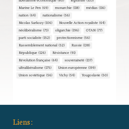
libéralisme économique
(60)
légitimité
(103)
Marine Le Pen
(69)
monarchie
(118)
médias
(116)
nation
(64)
nationalisme
(56)
Nicolas Sarkozy
(106)
Nouvelle Action royaliste
(64)
néolibéralisme
(73)
oligarchie
(196)
OTAN
(77)
parti socialiste
(152)
protectionnisme
(56)
Rassemblement national
(52)
Russie
(138)
République
(126)
Résistance
(91)
Révolution française
(64)
souveraineté
(137)
ultralibéralisme
(175)
Union européenne
(199)
Union soviétique
(56)
Vichy
(54)
Yougoslavie
(50)
Liens :