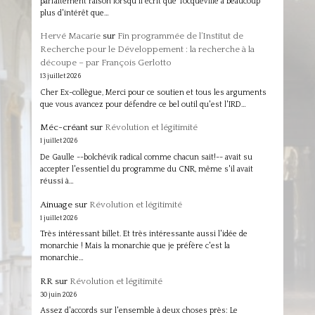
parfaitement raison lorsqu'il écrit que Tocqueville a beaucoup
plus d'intérêt que…
Hervé Macarie
sur
Fin programmée de l’Institut de
Recherche pour le Développement : la recherche à la
découpe – par François Gerlotto
13 juillet 2026
Cher Ex-collègue, Merci pour ce soutien et tous les arguments
que vous avancez pour défendre ce bel outil qu'est l'IRD…
Méc-créant
sur
Révolution et légitimité
1 juillet 2026
De Gaulle --bolchévik radical comme chacun sait!-- avait su
accepter l'essentiel du programme du CNR, même s'il avait
réussi à…
Ainuage
sur
Révolution et légitimité
1 juillet 2026
Très intéressant billet. Et très intéressante aussi l'idée de
monarchie ! Mais la monarchie que je préfère c'est la
monarchie…
RR
sur
Révolution et légitimité
30 juin 2026
Assez d'accords sur l'ensemble à deux choses près: Le