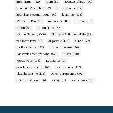
immigration
(62)
islam
(57)
Jacques Chirac
(90)
Jean-Luc Mélenchon
(52)
libre-échange
(52)
libéralisme économique
(60)
légitimité
(103)
Marine Le Pen
(69)
monarchie
(118)
médias
(116)
nation
(64)
nationalisme
(56)
Nicolas Sarkozy
(106)
Nouvelle Action royaliste
(64)
néolibéralisme
(73)
oligarchie
(196)
OTAN
(77)
parti socialiste
(152)
protectionnisme
(56)
Rassemblement national
(52)
Russie
(138)
République
(126)
Résistance
(91)
Révolution française
(64)
souveraineté
(137)
ultralibéralisme
(175)
Union européenne
(199)
Union soviétique
(56)
Vichy
(54)
Yougoslavie
(50)