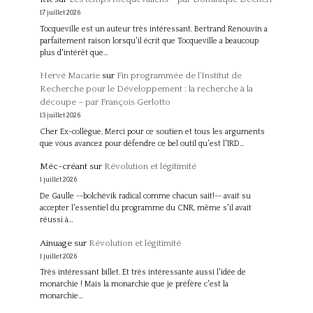
17 juillet 2026
Tocqueville est un auteur très intéressant. Bertrand Renouvin a
parfaitement raison lorsqu'il écrit que Tocqueville a beaucoup
plus d'intérêt que…
Hervé Macarie
sur
Fin programmée de l’Institut de
Recherche pour le Développement : la recherche à la
découpe – par François Gerlotto
13 juillet 2026
Cher Ex-collègue, Merci pour ce soutien et tous les arguments
que vous avancez pour défendre ce bel outil qu'est l'IRD…
Méc-créant
sur
Révolution et légitimité
1 juillet 2026
De Gaulle --bolchévik radical comme chacun sait!-- avait su
accepter l'essentiel du programme du CNR, même s'il avait
réussi à…
Ainuage
sur
Révolution et légitimité
1 juillet 2026
Très intéressant billet. Et très intéressante aussi l'idée de
monarchie ! Mais la monarchie que je préfère c'est la
monarchie…