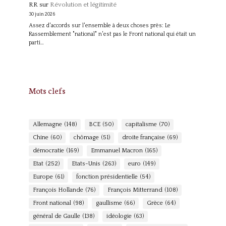
RR
sur
Révolution et légitimité
30 juin 2026
Assez d'accords sur l'ensemble à deux choses près: Le
Rassemblement "national" n'est pas le Front national qui était un
parti…
Mots clefs
Allemagne
(148)
BCE
(50)
capitalisme
(70)
Chine
(60)
chômage
(51)
droite française
(69)
démocratie
(169)
Emmanuel Macron
(165)
Etat
(252)
Etats-Unis
(263)
euro
(149)
Europe
(61)
fonction présidentielle
(54)
François Hollande
(76)
François Mitterrand
(108)
Front national
(98)
gaullisme
(66)
Grèce
(64)
général de Gaulle
(138)
idéologie
(63)