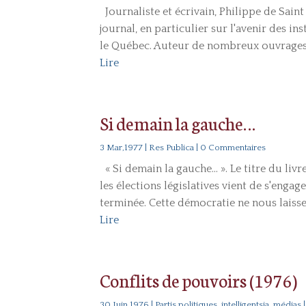
Journaliste et écrivain, Philippe de Sai
journal, en particulier sur l'avenir des in
le Québec. Auteur de nombreux ouvrages (« 
Lire
Si demain la gauche…
3 Mar,1977
|
Res Publica
| 0 Commentaires
« Si demain la gauche... ». Le titre du l
les élections législatives vient de s'enga
terminée. Cette démocratie ne nous laisse 
Lire
Conflits de pouvoirs (1976)
30 Juin,1976
|
Partis politiques, intelligentsia, médias
|