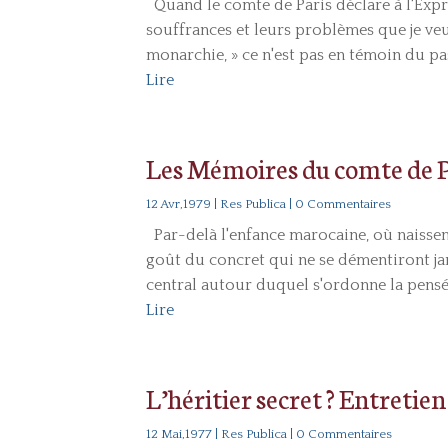
Quand le comte de Paris déclare à l'Expres
souffrances et leurs problèmes que je veux
monarchie, » ce n'est pas en témoin du pa
Lire
Les Mémoires du comte de P
12 Avr,1979
|
Res Publica
| 0 Commentaires
Par-delà l'enfance marocaine, où naissent 
goût du concret qui ne se démentiront jama
central autour duquel s'ordonne la pensée 
Lire
L’héritier secret ? Entretie
12 Mai,1977
|
Res Publica
| 0 Commentaires