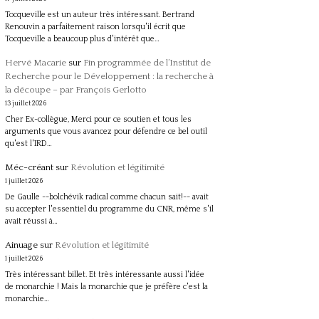
Tocqueville est un auteur très intéressant. Bertrand
Renouvin a parfaitement raison lorsqu'il écrit que
Tocqueville a beaucoup plus d'intérêt que…
Hervé Macarie
sur
Fin programmée de l’Institut de
Recherche pour le Développement : la recherche à
la découpe – par François Gerlotto
13 juillet 2026
Cher Ex-collègue, Merci pour ce soutien et tous les
arguments que vous avancez pour défendre ce bel outil
qu'est l'IRD…
Méc-créant
sur
Révolution et légitimité
1 juillet 2026
De Gaulle --bolchévik radical comme chacun sait!-- avait
su accepter l'essentiel du programme du CNR, même s'il
avait réussi à…
Ainuage
sur
Révolution et légitimité
1 juillet 2026
Très intéressant billet. Et très intéressante aussi l'idée
de monarchie ! Mais la monarchie que je préfère c'est la
monarchie…