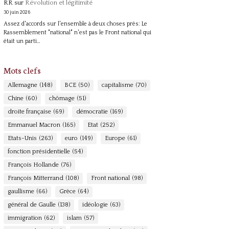
RR
sur
Révolution et légitimité
30 juin 2026
Assez d'accords sur l'ensemble à deux choses près: Le
Rassemblement "national" n'est pas le Front national qui
était un parti…
Mots clefs
Allemagne
(148)
BCE
(50)
capitalisme
(70)
Chine
(60)
chômage
(51)
droite française
(69)
démocratie
(169)
Emmanuel Macron
(165)
Etat
(252)
Etats-Unis
(263)
euro
(149)
Europe
(61)
fonction présidentielle
(54)
François Hollande
(76)
François Mitterrand
(108)
Front national
(98)
gaullisme
(66)
Grèce
(64)
général de Gaulle
(138)
idéologie
(63)
immigration
(62)
islam
(57)