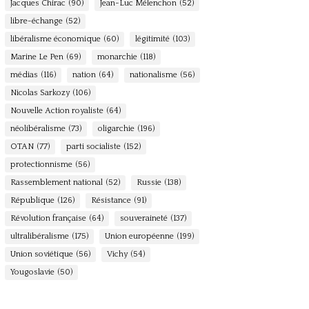
Jacques Chirac
(90)
Jean-Luc Mélenchon
(52)
libre-échange
(52)
libéralisme économique
(60)
légitimité
(103)
Marine Le Pen
(69)
monarchie
(118)
médias
(116)
nation
(64)
nationalisme
(56)
Nicolas Sarkozy
(106)
Nouvelle Action royaliste
(64)
néolibéralisme
(73)
oligarchie
(196)
OTAN
(77)
parti socialiste
(152)
protectionnisme
(56)
Rassemblement national
(52)
Russie
(138)
République
(126)
Résistance
(91)
Révolution française
(64)
souveraineté
(137)
ultralibéralisme
(175)
Union européenne
(199)
Union soviétique
(56)
Vichy
(54)
Yougoslavie
(50)