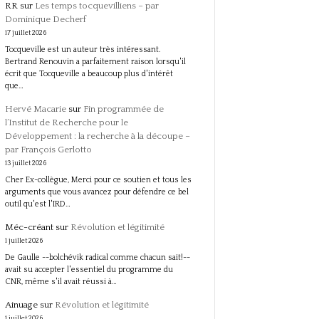
RR
sur
Les temps tocquevilliens – par
Dominique Decherf
17 juillet 2026
Tocqueville est un auteur très intéressant.
Bertrand Renouvin a parfaitement raison lorsqu'il
écrit que Tocqueville a beaucoup plus d'intérêt
que…
Hervé Macarie
sur
Fin programmée de
l’Institut de Recherche pour le
Développement : la recherche à la découpe –
par François Gerlotto
13 juillet 2026
Cher Ex-collègue, Merci pour ce soutien et tous les
arguments que vous avancez pour défendre ce bel
outil qu'est l'IRD…
Méc-créant
sur
Révolution et légitimité
1 juillet 2026
De Gaulle --bolchévik radical comme chacun sait!--
avait su accepter l'essentiel du programme du
CNR, même s'il avait réussi à…
Ainuage
sur
Révolution et légitimité
1 juillet 2026