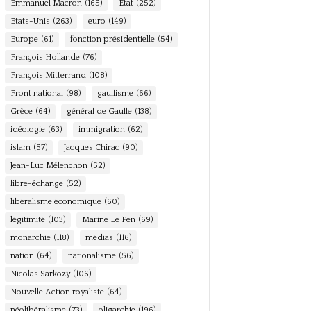
Emmanuel Macron
(165)
Etat
(252)
Etats-Unis
(263)
euro
(149)
Europe
(61)
fonction présidentielle
(54)
François Hollande
(76)
François Mitterrand
(108)
Front national
(98)
gaullisme
(66)
Grèce
(64)
général de Gaulle
(138)
idéologie
(63)
immigration
(62)
islam
(57)
Jacques Chirac
(90)
Jean-Luc Mélenchon
(52)
libre-échange
(52)
libéralisme économique
(60)
légitimité
(103)
Marine Le Pen
(69)
monarchie
(118)
médias
(116)
nation
(64)
nationalisme
(56)
Nicolas Sarkozy
(106)
Nouvelle Action royaliste
(64)
néolibéralisme
(73)
oligarchie
(196)