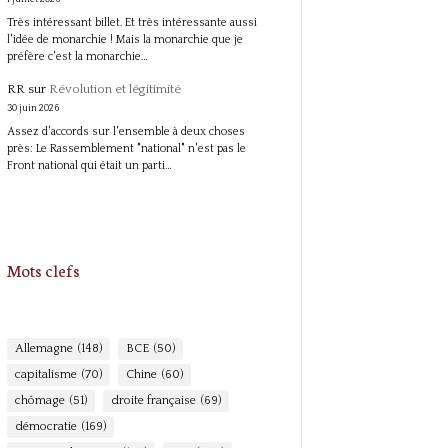
Très intéressant billet. Et très intéressante aussi
l'idée de monarchie ! Mais la monarchie que je
préfère c'est la monarchie…
RR
sur
Révolution et légitimité
30 juin 2026
Assez d'accords sur l'ensemble à deux choses
près: Le Rassemblement "national" n'est pas le
Front national qui était un parti…
Mots clefs
Allemagne
(148)
BCE
(50)
capitalisme
(70)
Chine
(60)
chômage
(51)
droite française
(69)
démocratie
(169)