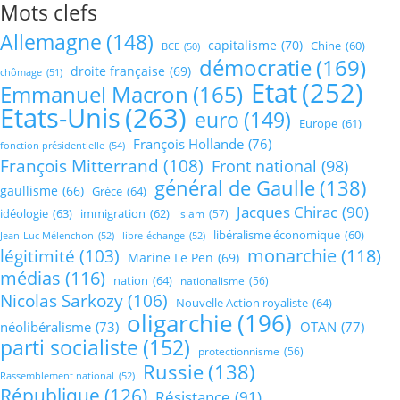
Mots clefs
Allemagne
(148)
capitalisme
(70)
Chine
(60)
BCE
(50)
démocratie
(169)
droite française
(69)
chômage
(51)
Etat
(252)
Emmanuel Macron
(165)
Etats-Unis
(263)
euro
(149)
Europe
(61)
François Hollande
(76)
fonction présidentielle
(54)
François Mitterrand
(108)
Front national
(98)
général de Gaulle
(138)
gaullisme
(66)
Grèce
(64)
Jacques Chirac
(90)
idéologie
(63)
immigration
(62)
islam
(57)
libéralisme économique
(60)
Jean-Luc Mélenchon
(52)
libre-échange
(52)
monarchie
(118)
légitimité
(103)
Marine Le Pen
(69)
médias
(116)
nation
(64)
nationalisme
(56)
Nicolas Sarkozy
(106)
Nouvelle Action royaliste
(64)
oligarchie
(196)
néolibéralisme
(73)
OTAN
(77)
parti socialiste
(152)
protectionnisme
(56)
Russie
(138)
Rassemblement national
(52)
République
(126)
Résistance
(91)