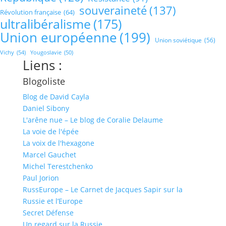
souveraineté
(137)
Révolution française
(64)
ultralibéralisme
(175)
Union européenne
(199)
Union soviétique
(56)
Vichy
(54)
Yougoslavie
(50)
Liens :
Blogoliste
Blog de David Cayla
Daniel Sibony
L'arêne nue – Le blog de Coralie Delaume
La voie de l'épée
La voix de l'hexagone
Marcel Gauchet
Michel Terestchenko
Paul Jorion
RussEurope – Le Carnet de Jacques Sapir sur la
Russie et l’Europe
Secret Défense
Un regard sur la Russie