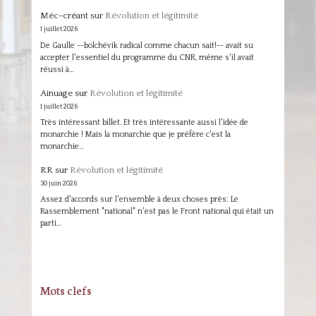
Méc-créant
sur
Révolution et légitimité
1 juillet 2026
De Gaulle --bolchévik radical comme chacun sait!-- avait su
accepter l'essentiel du programme du CNR, même s'il avait
réussi à…
Ainuage
sur
Révolution et légitimité
1 juillet 2026
Très intéressant billet. Et très intéressante aussi l'idée de
monarchie ! Mais la monarchie que je préfère c'est la
monarchie…
RR
sur
Révolution et légitimité
30 juin 2026
Assez d'accords sur l'ensemble à deux choses près: Le
Rassemblement "national" n'est pas le Front national qui était un
parti…
Mots clefs