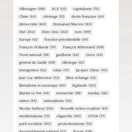
Allemagne
(148)
BCE
(50)
capitalisme
(70)
Chine
(60)
chômage
(51)
droite française
(69)
démocratie
(169)
Emmanuel Macron
(165)
Etat
(252)
Etats-Unis
(263)
euro
(149)
Europe
(61)
fonction présidentielle
(54)
François Hollande
(76)
François Mitterrand
(108)
Front national
(98)
gaullisme
(66)
Grèce
(64)
général de Gaulle
(138)
idéologie
(63)
immigration
(62)
islam
(57)
Jacques Chirac
(90)
Jean-Luc Mélenchon
(52)
libre-échange
(52)
libéralisme économique
(60)
légitimité
(103)
Marine Le Pen
(69)
monarchie
(118)
médias
(116)
nation
(64)
nationalisme
(56)
Nicolas Sarkozy
(106)
Nouvelle Action royaliste
(64)
néolibéralisme
(73)
oligarchie
(196)
OTAN
(77)
parti socialiste
(152)
protectionnisme
(56)
Rassemblement national
(52)
Russie
(138)