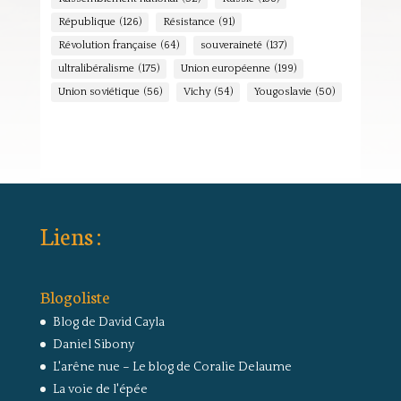
République
(126)
Résistance
(91)
Révolution française
(64)
souveraineté
(137)
ultralibéralisme
(175)
Union européenne
(199)
Union soviétique
(56)
Vichy
(54)
Yougoslavie
(50)
Liens :
Blogoliste
Blog de David Cayla
Daniel Sibony
L'arêne nue – Le blog de Coralie Delaume
La voie de l'épée