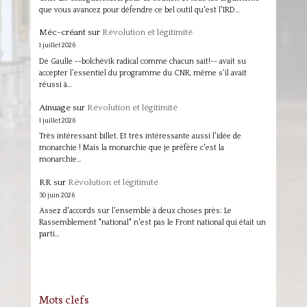
que vous avancez pour défendre ce bel outil qu'est l'IRD…
Méc-créant
sur
Révolution et légitimité
1 juillet 2026
De Gaulle --bolchévik radical comme chacun sait!-- avait su
accepter l'essentiel du programme du CNR, même s'il avait
réussi à…
Ainuage
sur
Révolution et légitimité
1 juillet 2026
Très intéressant billet. Et très intéressante aussi l'idée de
monarchie ! Mais la monarchie que je préfère c'est la
monarchie…
RR
sur
Révolution et légitimité
30 juin 2026
Assez d'accords sur l'ensemble à deux choses près: Le
Rassemblement "national" n'est pas le Front national qui était un
parti…
Mots clefs