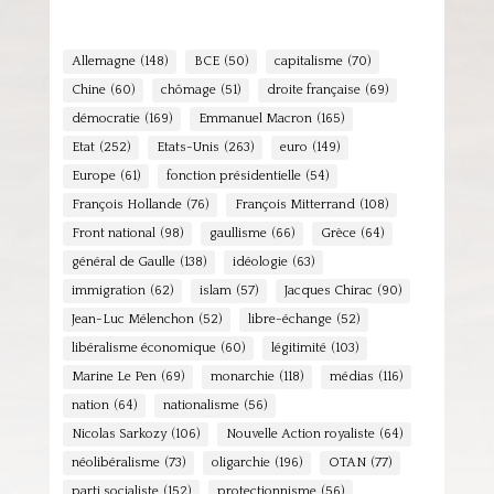
Allemagne
(148)
BCE
(50)
capitalisme
(70)
Chine
(60)
chômage
(51)
droite française
(69)
démocratie
(169)
Emmanuel Macron
(165)
Etat
(252)
Etats-Unis
(263)
euro
(149)
Europe
(61)
fonction présidentielle
(54)
François Hollande
(76)
François Mitterrand
(108)
Front national
(98)
gaullisme
(66)
Grèce
(64)
général de Gaulle
(138)
idéologie
(63)
immigration
(62)
islam
(57)
Jacques Chirac
(90)
Jean-Luc Mélenchon
(52)
libre-échange
(52)
libéralisme économique
(60)
légitimité
(103)
Marine Le Pen
(69)
monarchie
(118)
médias
(116)
nation
(64)
nationalisme
(56)
Nicolas Sarkozy
(106)
Nouvelle Action royaliste
(64)
néolibéralisme
(73)
oligarchie
(196)
OTAN
(77)
parti socialiste
(152)
protectionnisme
(56)