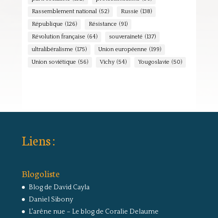
Rassemblement national
(52)
Russie
(138)
République
(126)
Résistance
(91)
Révolution française
(64)
souveraineté
(137)
ultralibéralisme
(175)
Union européenne
(199)
Union soviétique
(56)
Vichy
(54)
Yougoslavie
(50)
Liens :
Blogoliste
Blog de David Cayla
Daniel Sibony
L'arêne nue – Le blog de Coralie Delaume