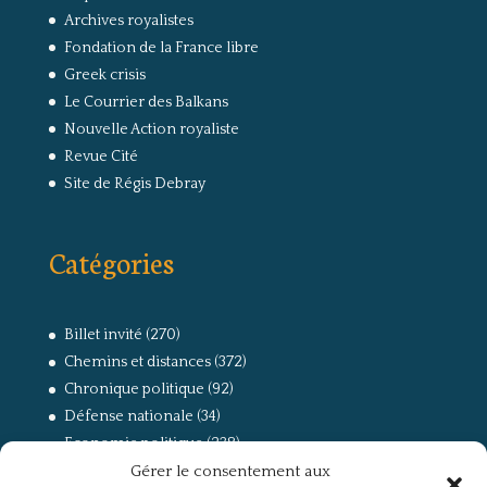
Archives royalistes
Fondation de la France libre
Greek crisis
Le Courrier des Balkans
Nouvelle Action royaliste
Revue Cité
Site de Régis Debray
Catégories
Billet invité
(270)
Chemins et distances
(372)
Chronique politique
(92)
Défense nationale
(34)
Economie politique
(238)
Gérer le consentement aux
Entretien
(168)