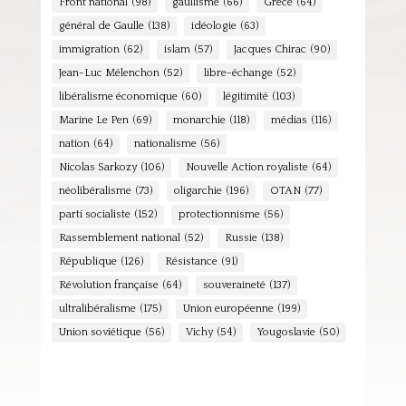
Front national
(98)
gaullisme
(66)
Grèce
(64)
général de Gaulle
(138)
idéologie
(63)
immigration
(62)
islam
(57)
Jacques Chirac
(90)
Jean-Luc Mélenchon
(52)
libre-échange
(52)
libéralisme économique
(60)
légitimité
(103)
Marine Le Pen
(69)
monarchie
(118)
médias
(116)
nation
(64)
nationalisme
(56)
Nicolas Sarkozy
(106)
Nouvelle Action royaliste
(64)
néolibéralisme
(73)
oligarchie
(196)
OTAN
(77)
parti socialiste
(152)
protectionnisme
(56)
Rassemblement national
(52)
Russie
(138)
République
(126)
Résistance
(91)
Révolution française
(64)
souveraineté
(137)
ultralibéralisme
(175)
Union européenne
(199)
Union soviétique
(56)
Vichy
(54)
Yougoslavie
(50)