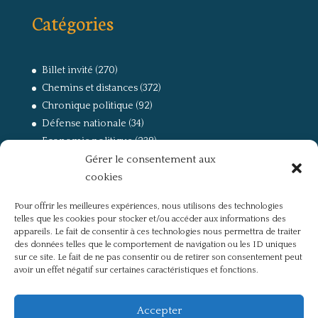
Catégories
Billet invité
(270)
Chemins et distances
(372)
Chronique politique
(92)
Défense nationale
(34)
Economie politique
(238)
Gérer le consentement aux
Entretien
(168)
cookies
La guerre, la Résistance et la Déportation
(162)
la lutte des classes
(281)
Pour offrir les meilleures expériences, nous utilisons des technologies
Non classé
(42)
telles que les cookies pour stocker et/ou accéder aux informations des
Partis politiques, intelligentsia, médias
(750)
appareils. Le fait de consentir à ces technologies nous permettra de traiter
des données telles que le comportement de navigation ou les ID uniques
Présentation
(4)
sur ce site. Le fait de ne pas consentir ou de retirer son consentement peut
Références
(57)
avoir un effet négatif sur certaines caractéristiques et fonctions.
Res Publica
(649)
Union européenne
(238)
Accepter