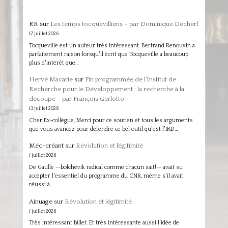
RR
sur
Les temps tocquevilliens – par Dominique Decherf
17 juillet 2026
Tocqueville est un auteur très intéressant. Bertrand Renouvin a
parfaitement raison lorsqu'il écrit que Tocqueville a beaucoup
plus d'intérêt que…
Hervé Macarie
sur
Fin programmée de l’Institut de
Recherche pour le Développement : la recherche à la
découpe – par François Gerlotto
13 juillet 2026
Cher Ex-collègue, Merci pour ce soutien et tous les arguments
que vous avancez pour défendre ce bel outil qu'est l'IRD…
Méc-créant
sur
Révolution et légitimité
1 juillet 2026
De Gaulle --bolchévik radical comme chacun sait!-- avait su
accepter l'essentiel du programme du CNR, même s'il avait
réussi à…
Ainuage
sur
Révolution et légitimité
1 juillet 2026
Très intéressant billet. Et très intéressante aussi l'idée de