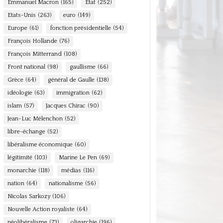
Emmanuel Macron
(165)
Etat
(252)
Etats-Unis
(263)
euro
(149)
Europe
(61)
fonction présidentielle
(54)
François Hollande
(76)
François Mitterrand
(108)
Front national
(98)
gaullisme
(66)
Grèce
(64)
général de Gaulle
(138)
idéologie
(63)
immigration
(62)
islam
(57)
Jacques Chirac
(90)
Jean-Luc Mélenchon
(52)
libre-échange
(52)
libéralisme économique
(60)
légitimité
(103)
Marine Le Pen
(69)
monarchie
(118)
médias
(116)
nation
(64)
nationalisme
(56)
Nicolas Sarkozy
(106)
Nouvelle Action royaliste
(64)
néolibéralisme
(73)
oligarchie
(196)