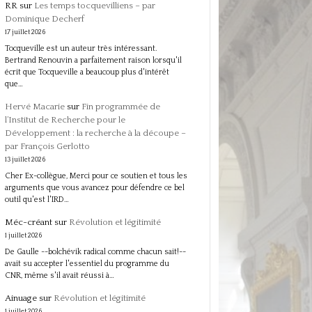
RR
sur
Les temps tocquevilliens – par
Dominique Decherf
17 juillet 2026
Tocqueville est un auteur très intéressant.
Bertrand Renouvin a parfaitement raison lorsqu'il
écrit que Tocqueville a beaucoup plus d'intérêt
que…
Hervé Macarie
sur
Fin programmée de
l’Institut de Recherche pour le
Développement : la recherche à la découpe –
par François Gerlotto
13 juillet 2026
Cher Ex-collègue, Merci pour ce soutien et tous les
arguments que vous avancez pour défendre ce bel
outil qu'est l'IRD…
Méc-créant
sur
Révolution et légitimité
1 juillet 2026
De Gaulle --bolchévik radical comme chacun sait!--
avait su accepter l'essentiel du programme du
CNR, même s'il avait réussi à…
Ainuage
sur
Révolution et légitimité
1 juillet 2026