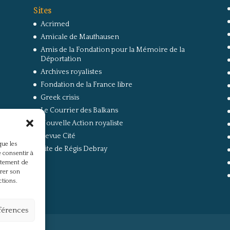
Sites
Acrimed
Amicale de Mauthausen
Amis de la Fondation pour la Mémoire de la
Déportation
Archives royalistes
Fondation de la France libre
Greek crisis
Le Courrier des Balkans
Nouvelle Action royaliste
Revue Cité
que les
Site de Régis Debray
 consentir à
rtement de
irer son
ctions.
éférences
s