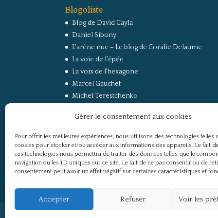
Blogoliste
Blog de David Cayla
Daniel Sibony
L'arêne nue – Le blog de Coralie Delaume
La voie de l'épée
La voix de l'hexagone
Marcel Gauchet
Michel Terestchenko
Paul Jorion
Gérer le consentement aux cookies
RussEurope – Le Carnet de Jacques Sapir sur la
Russie et l’Europe
Pour offrir les meilleures expériences, nous utilisons des technologies telles 
Secret Défense
cookies pour stocker et/ou accéder aux informations des appareils. Le fait de
Un regard sur la Russie
ces technologies nous permettra de traiter des données telles que le compo
navigation ou les ID uniques sur ce site. Le fait de ne pas consentir ou de ret
consentement peut avoir un effet négatif sur certaines caractéristiques et fon
Accepter
Refuser
Voir les pr
Politique de confidentialité
Mentions légale