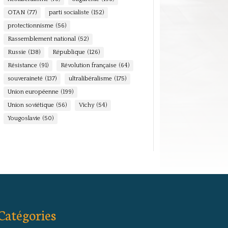
OTAN
(77)
parti socialiste
(152)
protectionnisme
(56)
Rassemblement national
(52)
Russie
(138)
République
(126)
Résistance
(91)
Révolution française
(64)
souveraineté
(137)
ultralibéralisme
(175)
Union européenne
(199)
Union soviétique
(56)
Vichy
(54)
Yougoslavie
(50)
Catégories