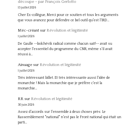
découpe – par François Gerlotto
13 juillet 2026
Cher Ex-collègue, Merci pour ce soutien et tous les arguments
que vous avancez pour défendre ce bel outil qu'est l'IRD…
Méc-créant
sur
Révolution et légitimité
1 juillet 2026
De Gaulle --bolchévik radical comme chacun sait!-- avait su
accepter l'essentiel du programme du CNR, même s'il avait
réussi à…
Ainuage
sur
Révolution et légitimité
1 juillet 2026
Très intéressant billet. Et très intéressante aussi l'idée de
monarchie ! Mais la monarchie que je préfère c'est la
monarchie…
RR
sur
Révolution et légitimité
30 juin 2026
Assez d'accords sur l'ensemble à deux choses près: Le
Rassemblement "national" n'est pas le Front national qui était un
parti…