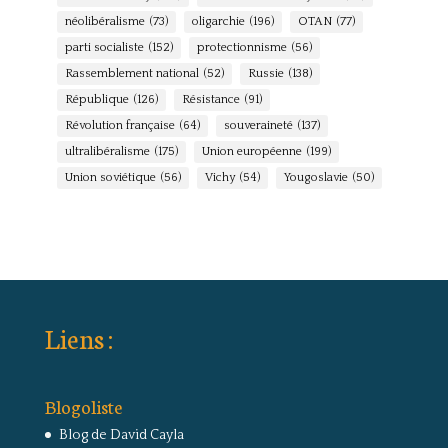
néolibéralisme
(73)
oligarchie
(196)
OTAN
(77)
parti socialiste
(152)
protectionnisme
(56)
Rassemblement national
(52)
Russie
(138)
République
(126)
Résistance
(91)
Révolution française
(64)
souveraineté
(137)
ultralibéralisme
(175)
Union européenne
(199)
Union soviétique
(56)
Vichy
(54)
Yougoslavie
(50)
Liens :
Blogoliste
Blog de David Cayla