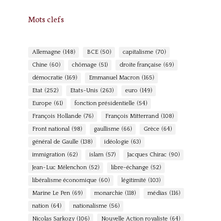
Mots clefs
Allemagne
(148)
BCE
(50)
capitalisme
(70)
Chine
(60)
chômage
(51)
droite française
(69)
démocratie
(169)
Emmanuel Macron
(165)
Etat
(252)
Etats-Unis
(263)
euro
(149)
Europe
(61)
fonction présidentielle
(54)
François Hollande
(76)
François Mitterrand
(108)
Front national
(98)
gaullisme
(66)
Grèce
(64)
général de Gaulle
(138)
idéologie
(63)
immigration
(62)
islam
(57)
Jacques Chirac
(90)
Jean-Luc Mélenchon
(52)
libre-échange
(52)
libéralisme économique
(60)
légitimité
(103)
Marine Le Pen
(69)
monarchie
(118)
médias
(116)
nation
(64)
nationalisme
(56)
Nicolas Sarkozy
(106)
Nouvelle Action royaliste
(64)