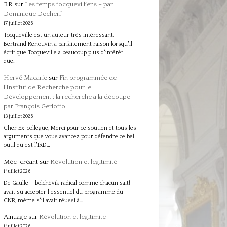
RR
sur
Les temps tocquevilliens – par
Dominique Decherf
17 juillet 2026
Tocqueville est un auteur très intéressant.
Bertrand Renouvin a parfaitement raison lorsqu'il
écrit que Tocqueville a beaucoup plus d'intérêt
que…
Hervé Macarie
sur
Fin programmée de
l’Institut de Recherche pour le
Développement : la recherche à la découpe –
par François Gerlotto
13 juillet 2026
Cher Ex-collègue, Merci pour ce soutien et tous les
arguments que vous avancez pour défendre ce bel
outil qu'est l'IRD…
Méc-créant
sur
Révolution et légitimité
1 juillet 2026
De Gaulle --bolchévik radical comme chacun sait!--
avait su accepter l'essentiel du programme du
CNR, même s'il avait réussi à…
Ainuage
sur
Révolution et légitimité
1 juillet 2026