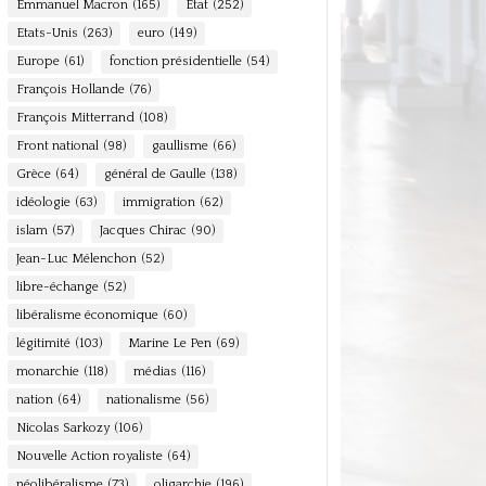
Emmanuel Macron
(165)
Etat
(252)
Etats-Unis
(263)
euro
(149)
Europe
(61)
fonction présidentielle
(54)
François Hollande
(76)
François Mitterrand
(108)
Front national
(98)
gaullisme
(66)
Grèce
(64)
général de Gaulle
(138)
idéologie
(63)
immigration
(62)
islam
(57)
Jacques Chirac
(90)
Jean-Luc Mélenchon
(52)
libre-échange
(52)
libéralisme économique
(60)
légitimité
(103)
Marine Le Pen
(69)
monarchie
(118)
médias
(116)
nation
(64)
nationalisme
(56)
Nicolas Sarkozy
(106)
Nouvelle Action royaliste
(64)
néolibéralisme
(73)
oligarchie
(196)