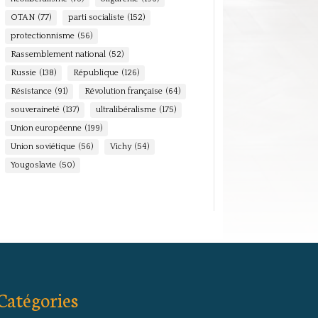
OTAN
(77)
parti socialiste
(152)
protectionnisme
(56)
Rassemblement national
(52)
Russie
(138)
République
(126)
Résistance
(91)
Révolution française
(64)
souveraineté
(137)
ultralibéralisme
(175)
Union européenne
(199)
Union soviétique
(56)
Vichy
(54)
Yougoslavie
(50)
Catégories