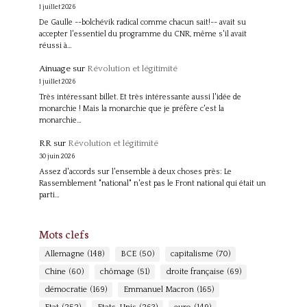
1 juillet 2026
De Gaulle --bolchévik radical comme chacun sait!-- avait su
accepter l'essentiel du programme du CNR, même s'il avait
réussi à…
Ainuage
sur
Révolution et légitimité
1 juillet 2026
Très intéressant billet. Et très intéressante aussi l'idée de
monarchie ! Mais la monarchie que je préfère c'est la
monarchie…
RR
sur
Révolution et légitimité
30 juin 2026
Assez d'accords sur l'ensemble à deux choses près: Le
Rassemblement "national" n'est pas le Front national qui était un
parti…
Mots clefs
Allemagne
(148)
BCE
(50)
capitalisme
(70)
Chine
(60)
chômage
(51)
droite française
(69)
démocratie
(169)
Emmanuel Macron
(165)