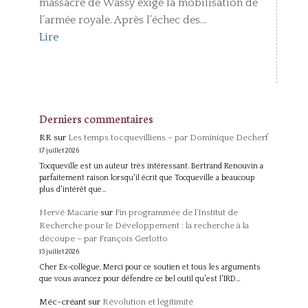
massacre de Wassy exige la mobilisation de
l’armée royale. Après l’échec des...
Lire
Derniers commentaires
RR
sur
Les temps tocquevilliens – par Dominique Decherf
17 juillet 2026
Tocqueville est un auteur très intéressant. Bertrand Renouvin a
parfaitement raison lorsqu'il écrit que Tocqueville a beaucoup
plus d'intérêt que…
Hervé Macarie
sur
Fin programmée de l’Institut de
Recherche pour le Développement : la recherche à la
découpe – par François Gerlotto
13 juillet 2026
Cher Ex-collègue, Merci pour ce soutien et tous les arguments
que vous avancez pour défendre ce bel outil qu'est l'IRD…
Méc-créant
sur
Révolution et légitimité