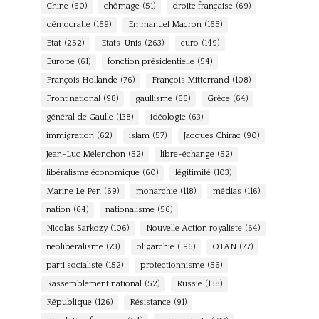
Chine
(60)
chômage
(51)
droite française
(69)
démocratie
(169)
Emmanuel Macron
(165)
Etat
(252)
Etats-Unis
(263)
euro
(149)
Europe
(61)
fonction présidentielle
(54)
François Hollande
(76)
François Mitterrand
(108)
Front national
(98)
gaullisme
(66)
Grèce
(64)
général de Gaulle
(138)
idéologie
(63)
immigration
(62)
islam
(57)
Jacques Chirac
(90)
Jean-Luc Mélenchon
(52)
libre-échange
(52)
libéralisme économique
(60)
légitimité
(103)
Marine Le Pen
(69)
monarchie
(118)
médias
(116)
nation
(64)
nationalisme
(56)
Nicolas Sarkozy
(106)
Nouvelle Action royaliste
(64)
néolibéralisme
(73)
oligarchie
(196)
OTAN
(77)
parti socialiste
(152)
protectionnisme
(56)
Rassemblement national
(52)
Russie
(138)
République
(126)
Résistance
(91)