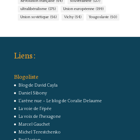
Révolution française
(64)
souveraineté
(137)
ultralibéralisme
(175)
Union européenne
(199)
Union soviétique
(56)
Vichy
(54)
Yougoslavie
(50)
Liens :
Blogoliste
Blog de David Cayla
Daniel Sibony
L'arêne nue – Le blog de Coralie Delaume
La voie de l'épée
La voix de l'hexagone
Marcel Gauchet
Michel Terestchenko