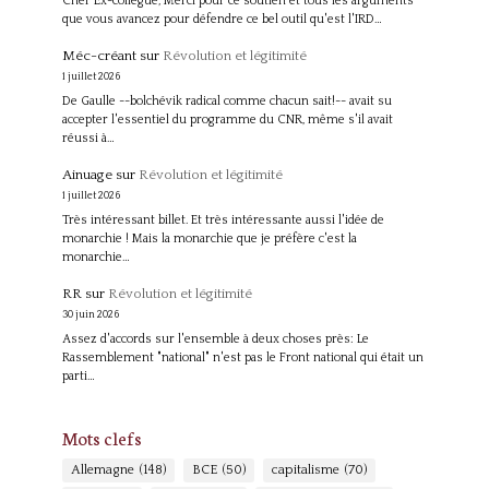
Cher Ex-collègue, Merci pour ce soutien et tous les arguments
que vous avancez pour défendre ce bel outil qu'est l'IRD…
Méc-créant
sur
Révolution et légitimité
1 juillet 2026
De Gaulle --bolchévik radical comme chacun sait!-- avait su
accepter l'essentiel du programme du CNR, même s'il avait
réussi à…
Ainuage
sur
Révolution et légitimité
1 juillet 2026
Très intéressant billet. Et très intéressante aussi l'idée de
monarchie ! Mais la monarchie que je préfère c'est la
monarchie…
RR
sur
Révolution et légitimité
30 juin 2026
Assez d'accords sur l'ensemble à deux choses près: Le
Rassemblement "national" n'est pas le Front national qui était un
parti…
Mots clefs
Allemagne
(148)
BCE
(50)
capitalisme
(70)