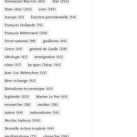
Emmanuel Macron
(165)
Etat
(252)
Etats-Unis
(263)
euro
(149)
Europe
(61)
fonction présidentielle
(54)
François Hollande
(76)
François Mitterrand
(108)
Front national
(98)
gaullisme
(66)
Grèce
(64)
général de Gaulle
(138)
idéologie
(63)
immigration
(62)
islam
(57)
Jacques Chirac
(90)
Jean-Luc Mélenchon
(52)
libre-échange
(52)
libéralisme économique
(60)
légitimité
(103)
Marine Le Pen
(69)
monarchie
(118)
médias
(116)
nation
(64)
nationalisme
(56)
Nicolas Sarkozy
(106)
Nouvelle Action royaliste
(64)
néolibéralisme
(73)
oligarchie
(196)