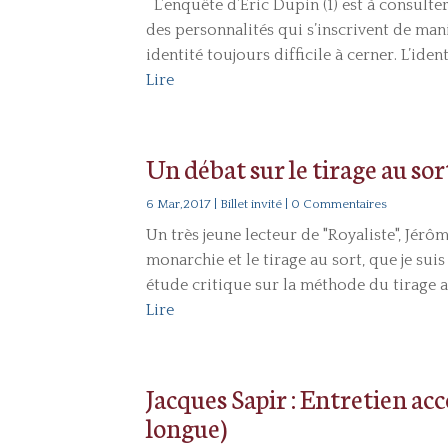
L’enquête d’Eric Dupin (1) est à consulte
des personnalités qui s’inscrivent de ma
identité toujours difficile à cerner. L’ide
Lire
Un débat sur le tirage au sor
6 Mar,2017
|
Billet invité
| 0 Commentaires
Un très jeune lecteur de "Royaliste", Jérô
monarchie et le tirage au sort, que je sui
étude critique sur la méthode du tirage a
Lire
Jacques Sapir : Entretien acc
longue)