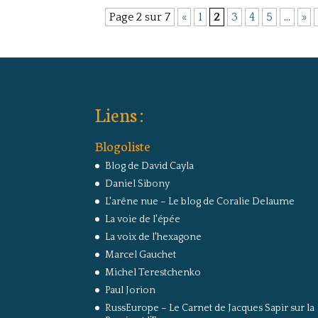
Page 2 sur 7
«
1
2
3
4
5
…
»
Liens :
Blogoliste
Blog de David Cayla
Daniel Sibony
L'arêne nue – Le blog de Coralie Delaume
La voie de l'épée
La voix de l'hexagone
Marcel Gauchet
Michel Terestchenko
Paul Jorion
RussEurope – Le Carnet de Jacques Sapir sur la