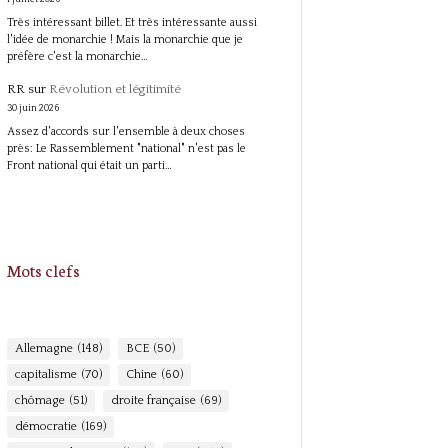
Très intéressant billet. Et très intéressante aussi
l'idée de monarchie ! Mais la monarchie que je
préfère c'est la monarchie…
RR
sur
Révolution et légitimité
30 juin 2026
Assez d'accords sur l'ensemble à deux choses
près: Le Rassemblement "national" n'est pas le
Front national qui était un parti…
Mots clefs
Allemagne
(148)
BCE
(50)
capitalisme
(70)
Chine
(60)
chômage
(51)
droite française
(69)
démocratie
(169)