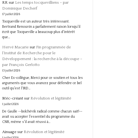
RR
sur
Les temps tocquevilliens – par
Dominique Decherf
17 juillet 2026
Tocqueville est un auteur très intéressant.
Bertrand Renouvin a parfaitement raison lorsqu'il
écrit que Tocqueville a beaucoup plus d'intérêt
que…
Hervé Macarie
sur
Fin programmée de
l’Institut de Recherche pour le
Développement : la recherche à la découpe –
par François Gerlotto
13 juillet 2026
Cher Ex-collègue, Merci pour ce soutien et tous les
arguments que vous avancez pour défendre ce bel
outil qu'est l'IRD…
Méc-créant
sur
Révolution et légitimité
1 juillet 2026
De Gaulle --bolchévik radical comme chacun sait!--
avait su accepter l'essentiel du programme du
CNR, même s'il avait réussi à…
Ainuage
sur
Révolution et légitimité
1 juillet 2026