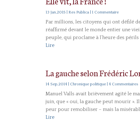
Elle vit, la France !
13 Jan,2015
|
Res Publica
| 1 Commentaire
Par millions, les citoyens qui ont défilé
réaffirmé devant le monde entier une vieille
peuple, qui proclame à l’heure des périls s
Lire
La gauche selon Frédéric L
14 Sep,2014
|
Chronique politique
| 4 Commentaires
Manuel Valls avait brièvement agité le mar
juin, que « oui, la gauche peut mourir ». I
peur pour remobiliser – mais la misérable
Lire