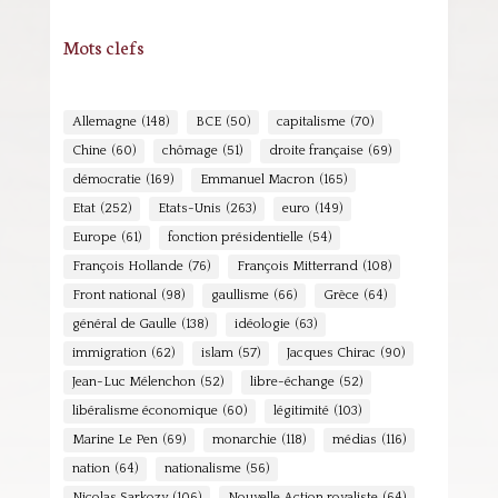
Mots clefs
Allemagne
(148)
BCE
(50)
capitalisme
(70)
Chine
(60)
chômage
(51)
droite française
(69)
démocratie
(169)
Emmanuel Macron
(165)
Etat
(252)
Etats-Unis
(263)
euro
(149)
Europe
(61)
fonction présidentielle
(54)
François Hollande
(76)
François Mitterrand
(108)
Front national
(98)
gaullisme
(66)
Grèce
(64)
général de Gaulle
(138)
idéologie
(63)
immigration
(62)
islam
(57)
Jacques Chirac
(90)
Jean-Luc Mélenchon
(52)
libre-échange
(52)
libéralisme économique
(60)
légitimité
(103)
Marine Le Pen
(69)
monarchie
(118)
médias
(116)
nation
(64)
nationalisme
(56)
Nicolas Sarkozy
(106)
Nouvelle Action royaliste
(64)