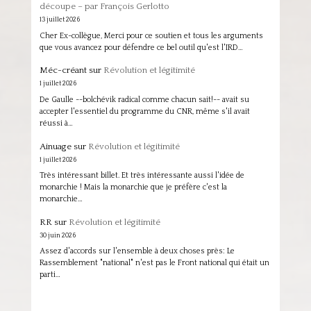
découpe – par François Gerlotto
13 juillet 2026
Cher Ex-collègue, Merci pour ce soutien et tous les arguments
que vous avancez pour défendre ce bel outil qu'est l'IRD…
Méc-créant
sur
Révolution et légitimité
1 juillet 2026
De Gaulle --bolchévik radical comme chacun sait!-- avait su
accepter l'essentiel du programme du CNR, même s'il avait
réussi à…
Ainuage
sur
Révolution et légitimité
1 juillet 2026
Très intéressant billet. Et très intéressante aussi l'idée de
monarchie ! Mais la monarchie que je préfère c'est la
monarchie…
RR
sur
Révolution et légitimité
30 juin 2026
Assez d'accords sur l'ensemble à deux choses près: Le
Rassemblement "national" n'est pas le Front national qui était un
parti…