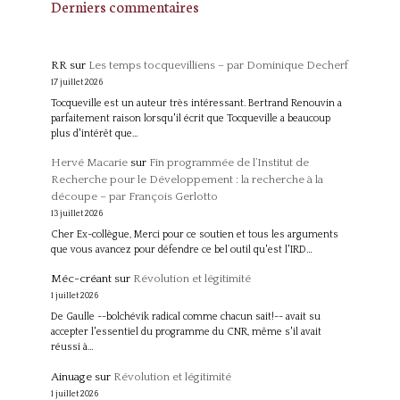
Derniers commentaires
RR
sur
Les temps tocquevilliens – par Dominique Decherf
17 juillet 2026
Tocqueville est un auteur très intéressant. Bertrand Renouvin a
parfaitement raison lorsqu'il écrit que Tocqueville a beaucoup
plus d'intérêt que…
Hervé Macarie
sur
Fin programmée de l’Institut de
Recherche pour le Développement : la recherche à la
découpe – par François Gerlotto
13 juillet 2026
Cher Ex-collègue, Merci pour ce soutien et tous les arguments
que vous avancez pour défendre ce bel outil qu'est l'IRD…
Méc-créant
sur
Révolution et légitimité
1 juillet 2026
De Gaulle --bolchévik radical comme chacun sait!-- avait su
accepter l'essentiel du programme du CNR, même s'il avait
réussi à…
Ainuage
sur
Révolution et légitimité
1 juillet 2026