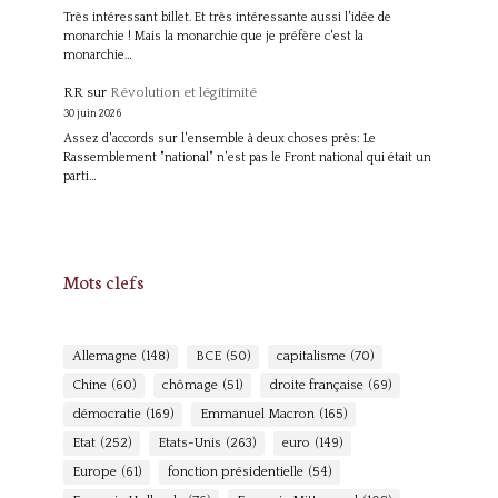
Très intéressant billet. Et très intéressante aussi l'idée de
monarchie ! Mais la monarchie que je préfère c'est la
monarchie…
RR
sur
Révolution et légitimité
30 juin 2026
Assez d'accords sur l'ensemble à deux choses près: Le
Rassemblement "national" n'est pas le Front national qui était un
parti…
Mots clefs
Allemagne
(148)
BCE
(50)
capitalisme
(70)
Chine
(60)
chômage
(51)
droite française
(69)
démocratie
(169)
Emmanuel Macron
(165)
Etat
(252)
Etats-Unis
(263)
euro
(149)
Europe
(61)
fonction présidentielle
(54)