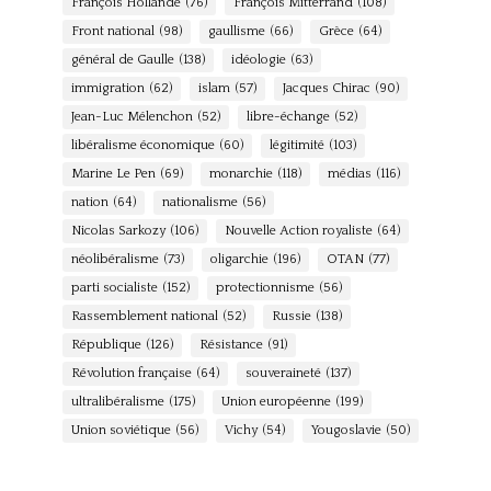
François Hollande
(76)
François Mitterrand
(108)
Front national
(98)
gaullisme
(66)
Grèce
(64)
général de Gaulle
(138)
idéologie
(63)
immigration
(62)
islam
(57)
Jacques Chirac
(90)
Jean-Luc Mélenchon
(52)
libre-échange
(52)
libéralisme économique
(60)
légitimité
(103)
Marine Le Pen
(69)
monarchie
(118)
médias
(116)
nation
(64)
nationalisme
(56)
Nicolas Sarkozy
(106)
Nouvelle Action royaliste
(64)
néolibéralisme
(73)
oligarchie
(196)
OTAN
(77)
parti socialiste
(152)
protectionnisme
(56)
Rassemblement national
(52)
Russie
(138)
République
(126)
Résistance
(91)
Révolution française
(64)
souveraineté
(137)
ultralibéralisme
(175)
Union européenne
(199)
Union soviétique
(56)
Vichy
(54)
Yougoslavie
(50)