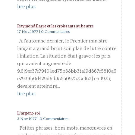
lire plus
Raymond Barre et les croissants au beurre
17 Nov,1977
| 0 Commentaires
A l'automne dernier, le Premier ministre
lançait à grand bruit son plan de lutte contre
l'inflation. La situation était grave : les prix
qui avaient augmenté de
9,6{9ef37f79404ed75b38bb3fa19d867f5810a6
e7939b0d429d6d385a097373e163} en 1975,
devaient atteindre...
lire plus
L’argent-roi
3 Nov,1977
| 0 Commentaires
Petites phrases, bons mots, manœuvres en