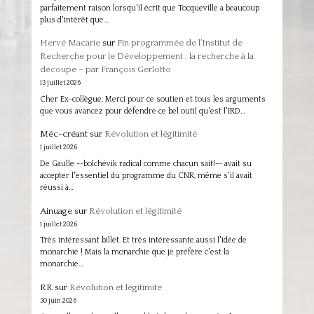
parfaitement raison lorsqu'il écrit que Tocqueville a beaucoup
plus d'intérêt que…
Hervé Macarie
sur
Fin programmée de l’Institut de
Recherche pour le Développement : la recherche à la
découpe – par François Gerlotto
13 juillet 2026
Cher Ex-collègue, Merci pour ce soutien et tous les arguments
que vous avancez pour défendre ce bel outil qu'est l'IRD…
Méc-créant
sur
Révolution et légitimité
1 juillet 2026
De Gaulle --bolchévik radical comme chacun sait!-- avait su
accepter l'essentiel du programme du CNR, même s'il avait
réussi à…
Ainuage
sur
Révolution et légitimité
1 juillet 2026
Très intéressant billet. Et très intéressante aussi l'idée de
monarchie ! Mais la monarchie que je préfère c'est la
monarchie…
RR
sur
Révolution et légitimité
30 juin 2026