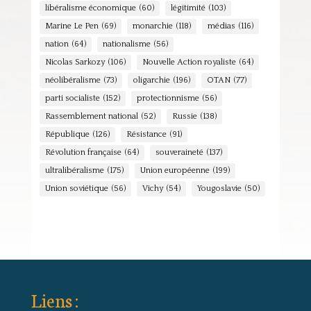
libéralisme économique
(60)
légitimité
(103)
Marine Le Pen
(69)
monarchie
(118)
médias
(116)
nation
(64)
nationalisme
(56)
Nicolas Sarkozy
(106)
Nouvelle Action royaliste
(64)
néolibéralisme
(73)
oligarchie
(196)
OTAN
(77)
parti socialiste
(152)
protectionnisme
(56)
Rassemblement national
(52)
Russie
(138)
République
(126)
Résistance
(91)
Révolution française
(64)
souveraineté
(137)
ultralibéralisme
(175)
Union européenne
(199)
Union soviétique
(56)
Vichy
(54)
Yougoslavie
(50)
Liens :