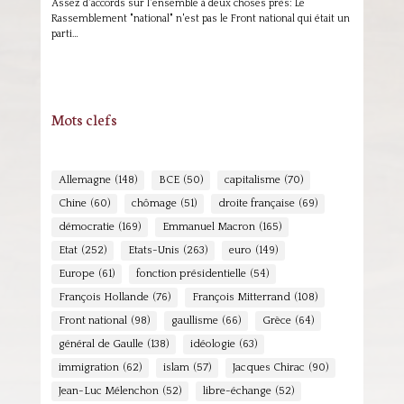
Assez d'accords sur l'ensemble à deux choses près: Le
Rassemblement "national" n'est pas le Front national qui était un
parti…
Mots clefs
Allemagne
(148)
BCE
(50)
capitalisme
(70)
Chine
(60)
chômage
(51)
droite française
(69)
démocratie
(169)
Emmanuel Macron
(165)
Etat
(252)
Etats-Unis
(263)
euro
(149)
Europe
(61)
fonction présidentielle
(54)
François Hollande
(76)
François Mitterrand
(108)
Front national
(98)
gaullisme
(66)
Grèce
(64)
général de Gaulle
(138)
idéologie
(63)
immigration
(62)
islam
(57)
Jacques Chirac
(90)
Jean-Luc Mélenchon
(52)
libre-échange
(52)