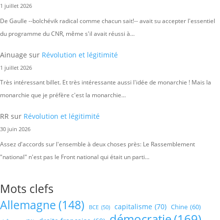
1 juillet 2026
De Gaulle --bolchévik radical comme chacun sait!-- avait su accepter l'essentiel
du programme du CNR, même s'il avait réussi à…
Ainuage
sur
Révolution et légitimité
1 juillet 2026
Très intéressant billet. Et très intéressante aussi l'idée de monarchie ! Mais la
monarchie que je préfère c'est la monarchie…
RR
sur
Révolution et légitimité
30 juin 2026
Assez d'accords sur l'ensemble à deux choses près: Le Rassemblement
"national" n'est pas le Front national qui était un parti…
Mots clefs
Allemagne
(148)
capitalisme
(70)
Chine
(60)
BCE
(50)
démocratie
(169)