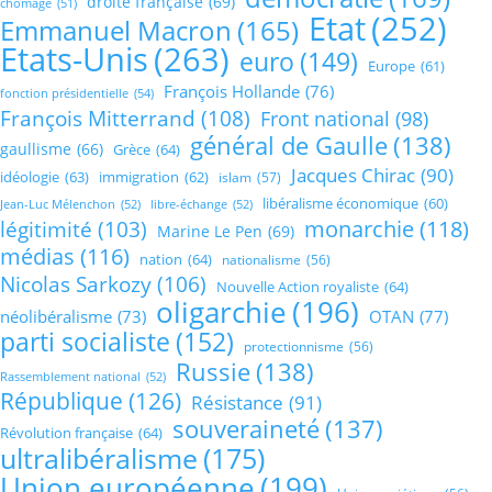
droite française
(69)
chômage
(51)
Etat
(252)
Emmanuel Macron
(165)
Etats-Unis
(263)
euro
(149)
Europe
(61)
François Hollande
(76)
fonction présidentielle
(54)
François Mitterrand
(108)
Front national
(98)
général de Gaulle
(138)
gaullisme
(66)
Grèce
(64)
Jacques Chirac
(90)
idéologie
(63)
immigration
(62)
islam
(57)
libéralisme économique
(60)
Jean-Luc Mélenchon
(52)
libre-échange
(52)
monarchie
(118)
légitimité
(103)
Marine Le Pen
(69)
médias
(116)
nation
(64)
nationalisme
(56)
Nicolas Sarkozy
(106)
Nouvelle Action royaliste
(64)
oligarchie
(196)
néolibéralisme
(73)
OTAN
(77)
parti socialiste
(152)
protectionnisme
(56)
Russie
(138)
Rassemblement national
(52)
République
(126)
Résistance
(91)
souveraineté
(137)
Révolution française
(64)
ultralibéralisme
(175)
Union européenne
(199)