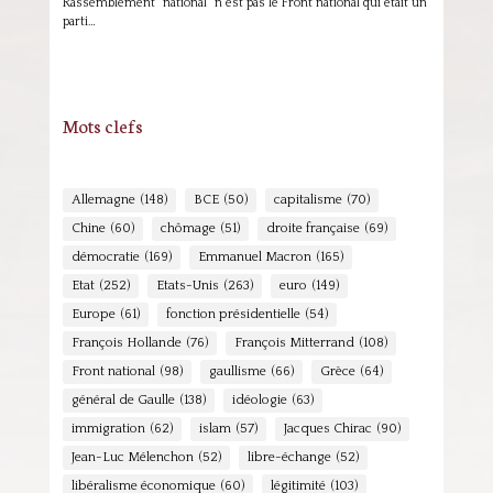
Rassemblement "national" n'est pas le Front national qui était un
parti…
Mots clefs
Allemagne
(148)
BCE
(50)
capitalisme
(70)
Chine
(60)
chômage
(51)
droite française
(69)
démocratie
(169)
Emmanuel Macron
(165)
Etat
(252)
Etats-Unis
(263)
euro
(149)
Europe
(61)
fonction présidentielle
(54)
François Hollande
(76)
François Mitterrand
(108)
Front national
(98)
gaullisme
(66)
Grèce
(64)
général de Gaulle
(138)
idéologie
(63)
immigration
(62)
islam
(57)
Jacques Chirac
(90)
Jean-Luc Mélenchon
(52)
libre-échange
(52)
libéralisme économique
(60)
légitimité
(103)