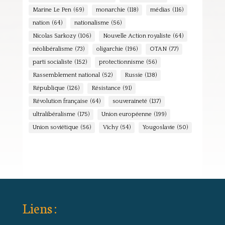
Marine Le Pen
(69)
monarchie
(118)
médias
(116)
nation
(64)
nationalisme
(56)
Nicolas Sarkozy
(106)
Nouvelle Action royaliste
(64)
néolibéralisme
(73)
oligarchie
(196)
OTAN
(77)
parti socialiste
(152)
protectionnisme
(56)
Rassemblement national
(52)
Russie
(138)
République
(126)
Résistance
(91)
Révolution française
(64)
souveraineté
(137)
ultralibéralisme
(175)
Union européenne
(199)
Union soviétique
(56)
Vichy
(54)
Yougoslavie
(50)
Liens :