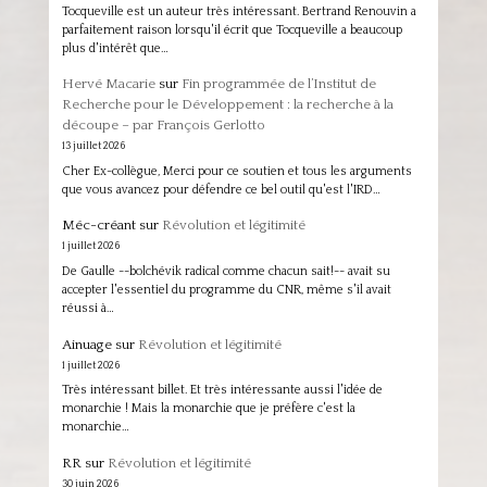
Tocqueville est un auteur très intéressant. Bertrand Renouvin a
parfaitement raison lorsqu'il écrit que Tocqueville a beaucoup
plus d'intérêt que…
Hervé Macarie
sur
Fin programmée de l’Institut de
Recherche pour le Développement : la recherche à la
découpe – par François Gerlotto
13 juillet 2026
Cher Ex-collègue, Merci pour ce soutien et tous les arguments
que vous avancez pour défendre ce bel outil qu'est l'IRD…
Méc-créant
sur
Révolution et légitimité
1 juillet 2026
De Gaulle --bolchévik radical comme chacun sait!-- avait su
accepter l'essentiel du programme du CNR, même s'il avait
réussi à…
Ainuage
sur
Révolution et légitimité
1 juillet 2026
Très intéressant billet. Et très intéressante aussi l'idée de
monarchie ! Mais la monarchie que je préfère c'est la
monarchie…
RR
sur
Révolution et légitimité
30 juin 2026