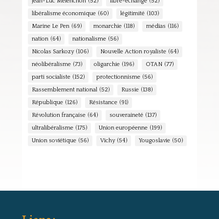
Jean-Luc Mélenchon
(52)
libre-échange
(52)
libéralisme économique
(60)
légitimité
(103)
Marine Le Pen
(69)
monarchie
(118)
médias
(116)
nation
(64)
nationalisme
(56)
Nicolas Sarkozy
(106)
Nouvelle Action royaliste
(64)
néolibéralisme
(73)
oligarchie
(196)
OTAN
(77)
parti socialiste
(152)
protectionnisme
(56)
Rassemblement national
(52)
Russie
(138)
République
(126)
Résistance
(91)
Révolution française
(64)
souveraineté
(137)
ultralibéralisme
(175)
Union européenne
(199)
Union soviétique
(56)
Vichy
(54)
Yougoslavie
(50)
Liens :