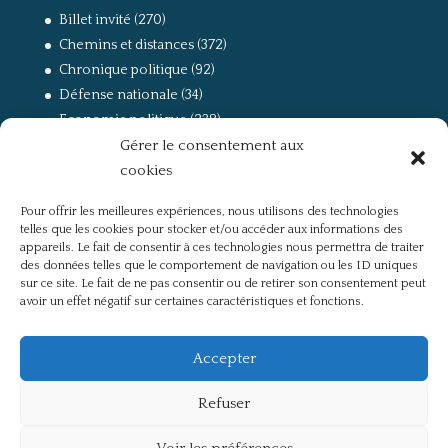
Billet invité
(270)
Chemins et distances
(372)
Chronique politique
(92)
Défense nationale
(34)
Economie politique
(238)
Gérer le consentement aux
Entretien
(168)
cookies
La guerre, la Résistance et la Déportation
(162)
la lutte des classes
(281)
Pour offrir les meilleures expériences, nous utilisons des technologies
Non classé
(42)
telles que les cookies pour stocker et/ou accéder aux informations des
Partis politiques, intelligentsia, médias
(750)
appareils. Le fait de consentir à ces technologies nous permettra de traiter
des données telles que le comportement de navigation ou les ID uniques
Présentation
(4)
sur ce site. Le fait de ne pas consentir ou de retirer son consentement peut
Références
(57)
avoir un effet négatif sur certaines caractéristiques et fonctions.
Res Publica
(649)
Union européenne
(238)
Accepter
Refuser