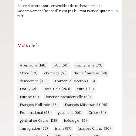
Assez d'accords sur l'ensemble à deux choses près: Le
Rassemblement "national" n'est pas le Front national qui était un
parti…
Mots clefs
Allemagne
(148)
BCE
(50)
capitalisme
(70)
Chine
(60)
chômage
(51)
droite française
(69)
démocratie
(169)
Emmanuel Macron
(165)
Etat
(252)
Etats-Unis
(263)
euro
(149)
Europe
(61)
fonction présidentielle
(54)
François Hollande
(76)
François Mitterrand
(108)
Front national
(98)
gaullisme
(66)
Grèce
(64)
général de Gaulle
(138)
idéologie
(63)
immigration
(62)
islam
(57)
Jacques Chirac
(90)