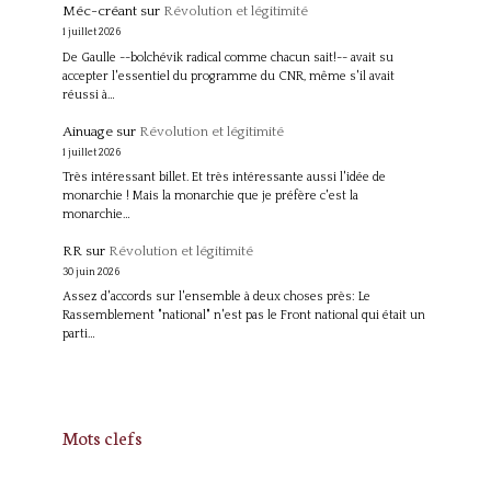
Méc-créant
sur
Révolution et légitimité
1 juillet 2026
De Gaulle --bolchévik radical comme chacun sait!-- avait su
accepter l'essentiel du programme du CNR, même s'il avait
réussi à…
Ainuage
sur
Révolution et légitimité
1 juillet 2026
Très intéressant billet. Et très intéressante aussi l'idée de
monarchie ! Mais la monarchie que je préfère c'est la
monarchie…
RR
sur
Révolution et légitimité
30 juin 2026
Assez d'accords sur l'ensemble à deux choses près: Le
Rassemblement "national" n'est pas le Front national qui était un
parti…
Mots clefs