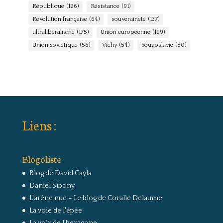
République
(126)
Résistance
(91)
Révolution française
(64)
souveraineté
(137)
ultralibéralisme
(175)
Union européenne
(199)
Union soviétique
(56)
Vichy
(54)
Yougoslavie
(50)
Liens :
Blogoliste
Blog de David Cayla
Daniel Sibony
L'arêne nue – Le blog de Coralie Delaume
La voie de l'épée
La voix de l'hexagone