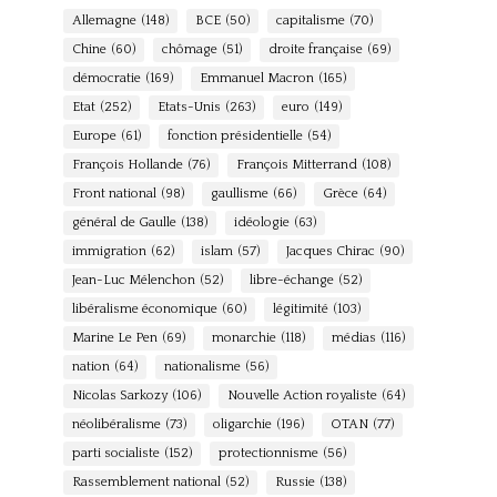
Allemagne
(148)
BCE
(50)
capitalisme
(70)
Chine
(60)
chômage
(51)
droite française
(69)
démocratie
(169)
Emmanuel Macron
(165)
Etat
(252)
Etats-Unis
(263)
euro
(149)
Europe
(61)
fonction présidentielle
(54)
François Hollande
(76)
François Mitterrand
(108)
Front national
(98)
gaullisme
(66)
Grèce
(64)
général de Gaulle
(138)
idéologie
(63)
immigration
(62)
islam
(57)
Jacques Chirac
(90)
Jean-Luc Mélenchon
(52)
libre-échange
(52)
libéralisme économique
(60)
légitimité
(103)
Marine Le Pen
(69)
monarchie
(118)
médias
(116)
nation
(64)
nationalisme
(56)
Nicolas Sarkozy
(106)
Nouvelle Action royaliste
(64)
néolibéralisme
(73)
oligarchie
(196)
OTAN
(77)
parti socialiste
(152)
protectionnisme
(56)
Rassemblement national
(52)
Russie
(138)