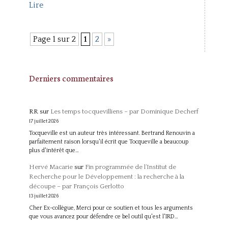
Lire
Page 1 sur 2
1
2
»
Derniers commentaires
RR
sur
Les temps tocquevilliens – par Dominique Decherf
17 juillet 2026
Tocqueville est un auteur très intéressant. Bertrand Renouvin a
parfaitement raison lorsqu'il écrit que Tocqueville a beaucoup
plus d'intérêt que…
Hervé Macarie
sur
Fin programmée de l’Institut de
Recherche pour le Développement : la recherche à la
découpe – par François Gerlotto
13 juillet 2026
Cher Ex-collègue, Merci pour ce soutien et tous les arguments
que vous avancez pour défendre ce bel outil qu'est l'IRD…