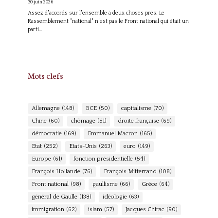
30 juin 2026
Assez d'accords sur l'ensemble à deux choses près: Le
Rassemblement "national" n'est pas le Front national qui était un
parti…
Mots clefs
Allemagne
(148)
BCE
(50)
capitalisme
(70)
Chine
(60)
chômage
(51)
droite française
(69)
démocratie
(169)
Emmanuel Macron
(165)
Etat
(252)
Etats-Unis
(263)
euro
(149)
Europe
(61)
fonction présidentielle
(54)
François Hollande
(76)
François Mitterrand
(108)
Front national
(98)
gaullisme
(66)
Grèce
(64)
général de Gaulle
(138)
idéologie
(63)
immigration
(62)
islam
(57)
Jacques Chirac
(90)