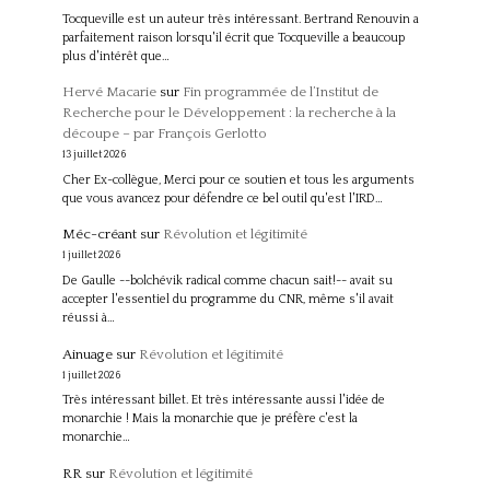
Tocqueville est un auteur très intéressant. Bertrand Renouvin a
parfaitement raison lorsqu'il écrit que Tocqueville a beaucoup
plus d'intérêt que…
Hervé Macarie
sur
Fin programmée de l’Institut de
Recherche pour le Développement : la recherche à la
découpe – par François Gerlotto
13 juillet 2026
Cher Ex-collègue, Merci pour ce soutien et tous les arguments
que vous avancez pour défendre ce bel outil qu'est l'IRD…
Méc-créant
sur
Révolution et légitimité
1 juillet 2026
De Gaulle --bolchévik radical comme chacun sait!-- avait su
accepter l'essentiel du programme du CNR, même s'il avait
réussi à…
Ainuage
sur
Révolution et légitimité
1 juillet 2026
Très intéressant billet. Et très intéressante aussi l'idée de
monarchie ! Mais la monarchie que je préfère c'est la
monarchie…
RR
sur
Révolution et légitimité