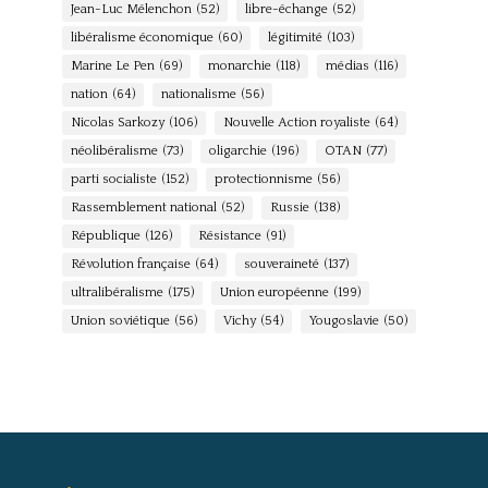
Jean-Luc Mélenchon
(52)
libre-échange
(52)
libéralisme économique
(60)
légitimité
(103)
Marine Le Pen
(69)
monarchie
(118)
médias
(116)
nation
(64)
nationalisme
(56)
Nicolas Sarkozy
(106)
Nouvelle Action royaliste
(64)
néolibéralisme
(73)
oligarchie
(196)
OTAN
(77)
parti socialiste
(152)
protectionnisme
(56)
Rassemblement national
(52)
Russie
(138)
République
(126)
Résistance
(91)
Révolution française
(64)
souveraineté
(137)
ultralibéralisme
(175)
Union européenne
(199)
Union soviétique
(56)
Vichy
(54)
Yougoslavie
(50)