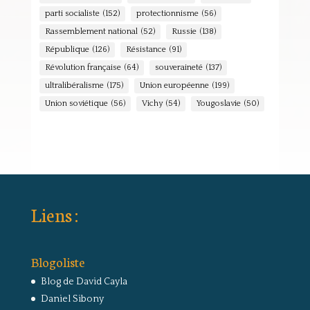
parti socialiste
(152)
protectionnisme
(56)
Rassemblement national
(52)
Russie
(138)
République
(126)
Résistance
(91)
Révolution française
(64)
souveraineté
(137)
ultralibéralisme
(175)
Union européenne
(199)
Union soviétique
(56)
Vichy
(54)
Yougoslavie
(50)
Liens :
Blogoliste
Blog de David Cayla
Daniel Sibony