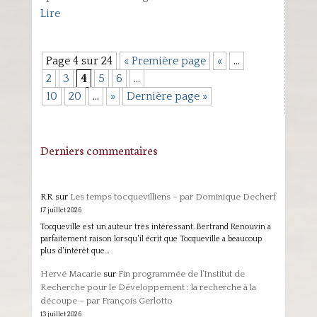
Lire
Page 4 sur 24
« Première page
«
…
2
3
4
5
6
…
10
20
…
»
Dernière page »
Derniers commentaires
RR
sur
Les temps tocquevilliens – par Dominique Decherf
17 juillet 2026
Tocqueville est un auteur très intéressant. Bertrand Renouvin a
parfaitement raison lorsqu'il écrit que Tocqueville a beaucoup
plus d'intérêt que…
Hervé Macarie
sur
Fin programmée de l’Institut de
Recherche pour le Développement : la recherche à la
découpe – par François Gerlotto
13 juillet 2026