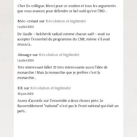
Cher Ex-collègue, Merci pour ce soutien et tous les arguments
que vous avancez pour défendre ce bel outil qu'est l'IRD…
Méc-créant
sur
Révolution et légitimité
1 juillet 2026
De Gaulle --bolchévik radical comme chacun sait!-- avait su
accepter l'essentiel du programme du CNR, même s'il avait
réussi à…
Ainuage
sur
Révolution et légitimité
1 juillet 2026
Très intéressant billet. Et très intéressante aussi l'idée de
monarchie ! Mais la monarchie que je préfère c'est la
monarchie…
RR
sur
Révolution et légitimité
30 juin 2026
Assez d'accords sur l'ensemble à deux choses près: Le
Rassemblement "national" n'est pas le Front national qui était un
parti…