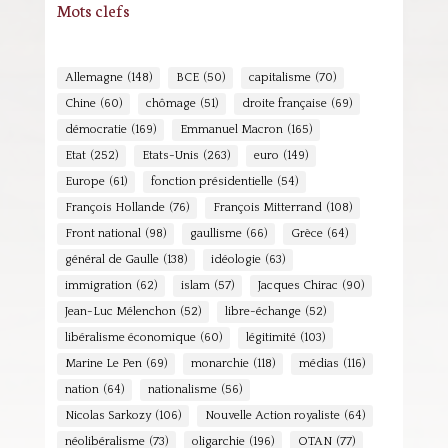
Mots clefs
Allemagne
(148)
BCE
(50)
capitalisme
(70)
Chine
(60)
chômage
(51)
droite française
(69)
démocratie
(169)
Emmanuel Macron
(165)
Etat
(252)
Etats-Unis
(263)
euro
(149)
Europe
(61)
fonction présidentielle
(54)
François Hollande
(76)
François Mitterrand
(108)
Front national
(98)
gaullisme
(66)
Grèce
(64)
général de Gaulle
(138)
idéologie
(63)
immigration
(62)
islam
(57)
Jacques Chirac
(90)
Jean-Luc Mélenchon
(52)
libre-échange
(52)
libéralisme économique
(60)
légitimité
(103)
Marine Le Pen
(69)
monarchie
(118)
médias
(116)
nation
(64)
nationalisme
(56)
Nicolas Sarkozy
(106)
Nouvelle Action royaliste
(64)
néolibéralisme
(73)
oligarchie
(196)
OTAN
(77)