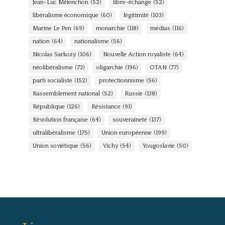
Jean-Luc Mélenchon
(52)
libre-échange
(52)
libéralisme économique
(60)
légitimité
(103)
Marine Le Pen
(69)
monarchie
(118)
médias
(116)
nation
(64)
nationalisme
(56)
Nicolas Sarkozy
(106)
Nouvelle Action royaliste
(64)
néolibéralisme
(73)
oligarchie
(196)
OTAN
(77)
parti socialiste
(152)
protectionnisme
(56)
Rassemblement national
(52)
Russie
(138)
République
(126)
Résistance
(91)
Révolution française
(64)
souveraineté
(137)
ultralibéralisme
(175)
Union européenne
(199)
Union soviétique
(56)
Vichy
(54)
Yougoslavie
(50)