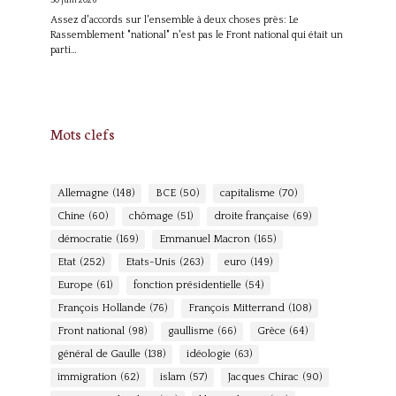
30 juin 2026
Assez d'accords sur l'ensemble à deux choses près: Le
Rassemblement "national" n'est pas le Front national qui était un
parti…
Mots clefs
Allemagne
(148)
BCE
(50)
capitalisme
(70)
Chine
(60)
chômage
(51)
droite française
(69)
démocratie
(169)
Emmanuel Macron
(165)
Etat
(252)
Etats-Unis
(263)
euro
(149)
Europe
(61)
fonction présidentielle
(54)
François Hollande
(76)
François Mitterrand
(108)
Front national
(98)
gaullisme
(66)
Grèce
(64)
général de Gaulle
(138)
idéologie
(63)
immigration
(62)
islam
(57)
Jacques Chirac
(90)