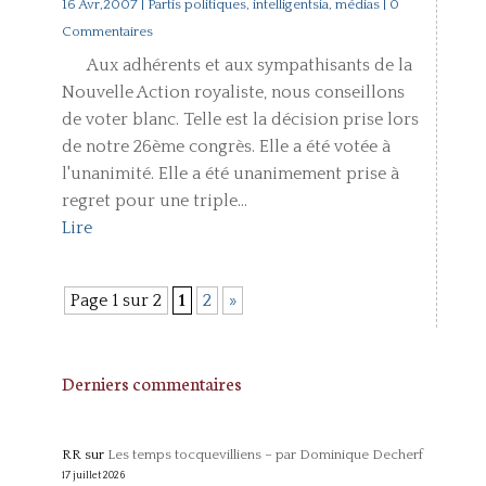
16 Avr,2007
|
Partis politiques, intelligentsia, médias
| 0
Commentaires
Aux adhérents et aux sympathisants de la
Nouvelle Action royaliste, nous conseillons
de voter blanc. Telle est la décision prise lors
de notre 26ème congrès. Elle a été votée à
l'unanimité. Elle a été unanimement prise à
regret pour une triple...
Lire
Page 1 sur 2
1
2
»
Derniers commentaires
RR
sur
Les temps tocquevilliens – par Dominique Decherf
17 juillet 2026