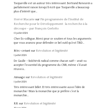
Tocqueville est un auteur très intéressant. Bertrand Renouvin a
parfaitement raison lorsqu'il écrit que Tocqueville a beaucoup
plus d'intérêt que…
Hervé Macarie
sur
Fin programmée de l’Institut de
Recherche pour le Développement : la recherche à la
découpe – par François Gerlotto
13 juillet 2026
Cher Ex-collègue, Merci pour ce soutien et tous les arguments
que vous avancez pour défendre ce bel outil qu'est l'IRD…
Méc-créant
sur
Révolution et légitimité
1 juillet 2026
De Gaulle --bolchévik radical comme chacun sait!-- avait su
accepter l'essentiel du programme du CNR, même s'il avait
réussi à…
Ainuage
sur
Révolution et légitimité
1 juillet 2026
Très intéressant billet. Et très intéressante aussi l'idée de
monarchie ! Mais la monarchie que je préfère c'est la
monarchie…
RR
sur
Révolution et légitimité