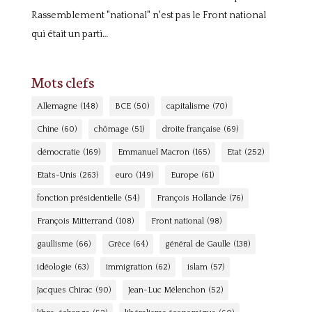
Rassemblement "national" n'est pas le Front national
qui était un parti…
Mots clefs
Allemagne
(148)
BCE
(50)
capitalisme
(70)
Chine
(60)
chômage
(51)
droite française
(69)
démocratie
(169)
Emmanuel Macron
(165)
Etat
(252)
Etats-Unis
(263)
euro
(149)
Europe
(61)
fonction présidentielle
(54)
François Hollande
(76)
François Mitterrand
(108)
Front national
(98)
gaullisme
(66)
Grèce
(64)
général de Gaulle
(138)
idéologie
(63)
immigration
(62)
islam
(57)
Jacques Chirac
(90)
Jean-Luc Mélenchon
(52)