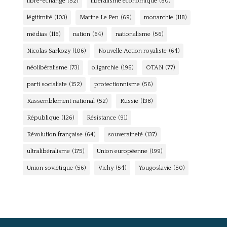
libre-échange
(52)
libéralisme économique
(60)
légitimité
(103)
Marine Le Pen
(69)
monarchie
(118)
médias
(116)
nation
(64)
nationalisme
(56)
Nicolas Sarkozy
(106)
Nouvelle Action royaliste
(64)
néolibéralisme
(73)
oligarchie
(196)
OTAN
(77)
parti socialiste
(152)
protectionnisme
(56)
Rassemblement national
(52)
Russie
(138)
République
(126)
Résistance
(91)
Révolution française
(64)
souveraineté
(137)
ultralibéralisme
(175)
Union européenne
(199)
Union soviétique
(56)
Vichy
(54)
Yougoslavie
(50)