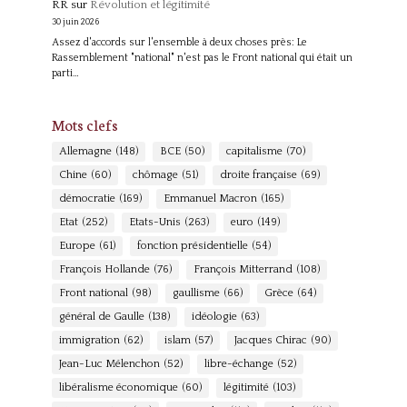
RR
sur
Révolution et légitimité
30 juin 2026
Assez d'accords sur l'ensemble à deux choses près: Le
Rassemblement "national" n'est pas le Front national qui était un
parti…
Mots clefs
Allemagne
(148)
BCE
(50)
capitalisme
(70)
Chine
(60)
chômage
(51)
droite française
(69)
démocratie
(169)
Emmanuel Macron
(165)
Etat
(252)
Etats-Unis
(263)
euro
(149)
Europe
(61)
fonction présidentielle
(54)
François Hollande
(76)
François Mitterrand
(108)
Front national
(98)
gaullisme
(66)
Grèce
(64)
général de Gaulle
(138)
idéologie
(63)
immigration
(62)
islam
(57)
Jacques Chirac
(90)
Jean-Luc Mélenchon
(52)
libre-échange
(52)
libéralisme économique
(60)
légitimité
(103)