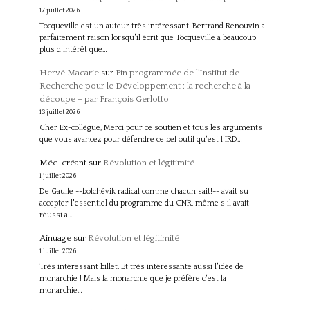
17 juillet 2026
Tocqueville est un auteur très intéressant. Bertrand Renouvin a
parfaitement raison lorsqu'il écrit que Tocqueville a beaucoup
plus d'intérêt que…
Hervé Macarie
sur
Fin programmée de l’Institut de
Recherche pour le Développement : la recherche à la
découpe – par François Gerlotto
13 juillet 2026
Cher Ex-collègue, Merci pour ce soutien et tous les arguments
que vous avancez pour défendre ce bel outil qu'est l'IRD…
Méc-créant
sur
Révolution et légitimité
1 juillet 2026
De Gaulle --bolchévik radical comme chacun sait!-- avait su
accepter l'essentiel du programme du CNR, même s'il avait
réussi à…
Ainuage
sur
Révolution et légitimité
1 juillet 2026
Très intéressant billet. Et très intéressante aussi l'idée de
monarchie ! Mais la monarchie que je préfère c'est la
monarchie…