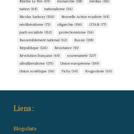
Marine Le Pen
(69)
monarchie
(118)
médias
(116)
nation
(64)
nationalisme
(56)
Nicolas Sarkozy
(106)
Nouvelle Action royaliste
(64)
néolibéralisme
(73)
oligarchie
(196)
OTAN
(77)
parti socialiste
(152)
protectionnisme
(56)
Rassemblement national
(52)
Russie
(138)
République
(126)
Résistance
(91)
Révolution française
(64)
souveraineté
(137)
ultralibéralisme
(175)
Union européenne
(199)
Union soviétique
(56)
Vichy
(54)
Yougoslavie
(50)
Liens :
Blogoliste