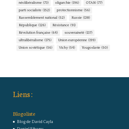
néolibéralisme
(73)
oligarchie
(196)
OTAN
(77)
parti socialiste
(152)
protectionnisme
(56)
Rassemblement national
(52)
Russie
(138)
République
(126)
Résistance
(91)
Révolution française
(64)
souveraineté
(137)
ultralibéralisme
(175)
Union européenne
(199)
Union soviétique
(56)
Vichy
(54)
Yougoslavie
(50)
Liens :
Blogoliste
Blog de David Cayla
Daniel Sibony