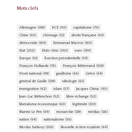
Mots clefs
Allemagne
(148)
BCE
(50)
capitalisme
(70)
Chine
(60)
chômage
(51)
droite française
(69)
démocratie
(169)
Emmanuel Macron
(165)
Etat
(252)
Etats-Unis
(263)
euro
(149)
Europe
(61)
fonction présidentielle
(54)
François Hollande
(76)
François Mitterrand
(108)
Front national
(98)
gaullisme
(66)
Grèce
(64)
général de Gaulle
(138)
idéologie
(63)
immigration
(62)
islam
(57)
Jacques Chirac
(90)
Jean-Luc Mélenchon
(52)
libre-échange
(52)
libéralisme économique
(60)
légitimité
(103)
Marine Le Pen
(69)
monarchie
(118)
médias
(116)
nation
(64)
nationalisme
(56)
Nicolas Sarkozy
(106)
Nouvelle Action royaliste
(64)