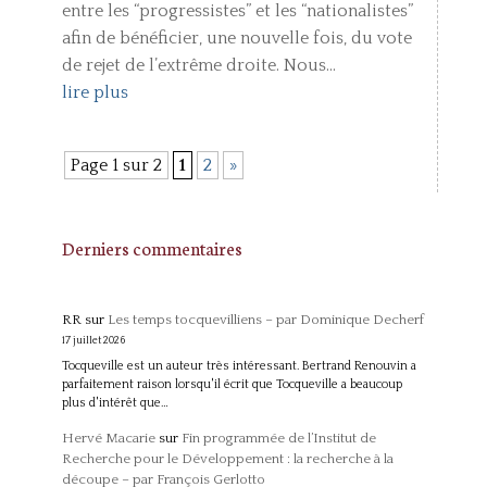
entre les “progressistes” et les “nationalistes”
afin de bénéficier, une nouvelle fois, du vote
de rejet de l’extrême droite. Nous...
lire plus
Page 1 sur 2
1
2
»
Derniers commentaires
RR
sur
Les temps tocquevilliens – par Dominique Decherf
17 juillet 2026
Tocqueville est un auteur très intéressant. Bertrand Renouvin a
parfaitement raison lorsqu'il écrit que Tocqueville a beaucoup
plus d'intérêt que…
Hervé Macarie
sur
Fin programmée de l’Institut de
Recherche pour le Développement : la recherche à la
découpe – par François Gerlotto