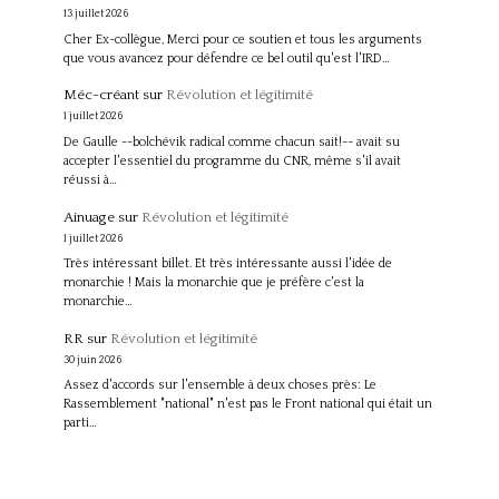
13 juillet 2026
Cher Ex-collègue, Merci pour ce soutien et tous les arguments
que vous avancez pour défendre ce bel outil qu'est l'IRD…
Méc-créant
sur
Révolution et légitimité
1 juillet 2026
De Gaulle --bolchévik radical comme chacun sait!-- avait su
accepter l'essentiel du programme du CNR, même s'il avait
réussi à…
Ainuage
sur
Révolution et légitimité
1 juillet 2026
Très intéressant billet. Et très intéressante aussi l'idée de
monarchie ! Mais la monarchie que je préfère c'est la
monarchie…
RR
sur
Révolution et légitimité
30 juin 2026
Assez d'accords sur l'ensemble à deux choses près: Le
Rassemblement "national" n'est pas le Front national qui était un
parti…