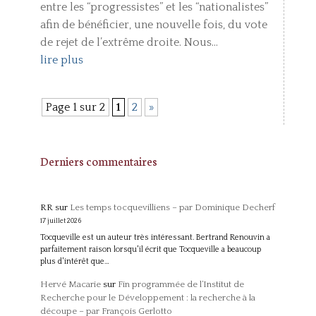
entre les “progressistes” et les “nationalistes”
afin de bénéficier, une nouvelle fois, du vote
de rejet de l’extrême droite. Nous...
lire plus
Page 1 sur 2
1
2
»
Derniers commentaires
RR
sur
Les temps tocquevilliens – par Dominique Decherf
17 juillet 2026
Tocqueville est un auteur très intéressant. Bertrand Renouvin a
parfaitement raison lorsqu'il écrit que Tocqueville a beaucoup
plus d'intérêt que…
Hervé Macarie
sur
Fin programmée de l’Institut de
Recherche pour le Développement : la recherche à la
découpe – par François Gerlotto