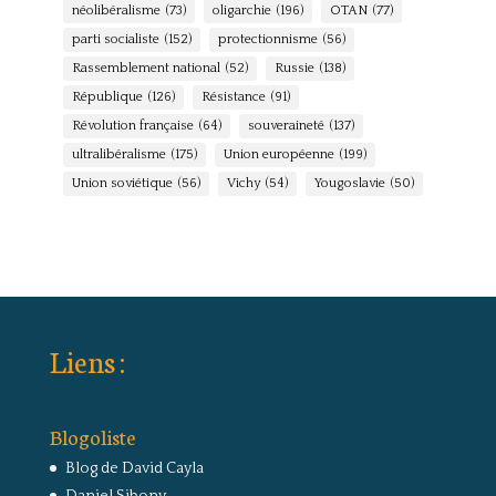
néolibéralisme
(73)
oligarchie
(196)
OTAN
(77)
parti socialiste
(152)
protectionnisme
(56)
Rassemblement national
(52)
Russie
(138)
République
(126)
Résistance
(91)
Révolution française
(64)
souveraineté
(137)
ultralibéralisme
(175)
Union européenne
(199)
Union soviétique
(56)
Vichy
(54)
Yougoslavie
(50)
Liens :
Blogoliste
Blog de David Cayla
Daniel Sibony