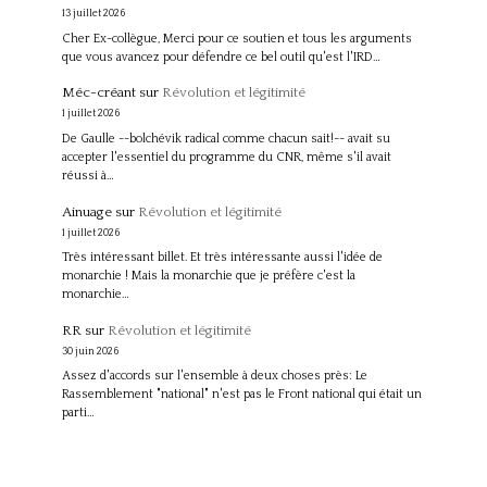
13 juillet 2026
Cher Ex-collègue, Merci pour ce soutien et tous les arguments
que vous avancez pour défendre ce bel outil qu'est l'IRD…
Méc-créant
sur
Révolution et légitimité
1 juillet 2026
De Gaulle --bolchévik radical comme chacun sait!-- avait su
accepter l'essentiel du programme du CNR, même s'il avait
réussi à…
Ainuage
sur
Révolution et légitimité
1 juillet 2026
Très intéressant billet. Et très intéressante aussi l'idée de
monarchie ! Mais la monarchie que je préfère c'est la
monarchie…
RR
sur
Révolution et légitimité
30 juin 2026
Assez d'accords sur l'ensemble à deux choses près: Le
Rassemblement "national" n'est pas le Front national qui était un
parti…