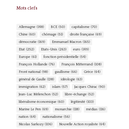
Mots clefs
Allemagne
(148)
BCE
(50)
capitalisme
(70)
Chine
(60)
chômage
(51)
droite française
(69)
démocratie
(169)
Emmanuel Macron
(165)
Etat
(252)
Etats-Unis
(263)
euro
(149)
Europe
(61)
fonction présidentielle
(54)
François Hollande
(76)
François Mitterrand
(108)
Front national
(98)
gaullisme
(66)
Grèce
(64)
général de Gaulle
(138)
idéologie
(63)
immigration
(62)
islam
(57)
Jacques Chirac
(90)
Jean-Luc Mélenchon
(52)
libre-échange
(52)
libéralisme économique
(60)
légitimité
(103)
Marine Le Pen
(69)
monarchie
(118)
médias
(116)
nation
(64)
nationalisme
(56)
Nicolas Sarkozy
(106)
Nouvelle Action royaliste
(64)