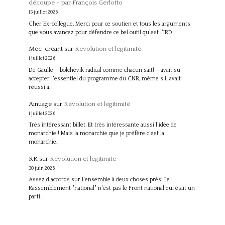
découpe – par François Gerlotto
13 juillet 2026
Cher Ex-collègue, Merci pour ce soutien et tous les arguments
que vous avancez pour défendre ce bel outil qu'est l'IRD…
Méc-créant
sur
Révolution et légitimité
1 juillet 2026
De Gaulle --bolchévik radical comme chacun sait!-- avait su
accepter l'essentiel du programme du CNR, même s'il avait
réussi à…
Ainuage
sur
Révolution et légitimité
1 juillet 2026
Très intéressant billet. Et très intéressante aussi l'idée de
monarchie ! Mais la monarchie que je préfère c'est la
monarchie…
RR
sur
Révolution et légitimité
30 juin 2026
Assez d'accords sur l'ensemble à deux choses près: Le
Rassemblement "national" n'est pas le Front national qui était un
parti…