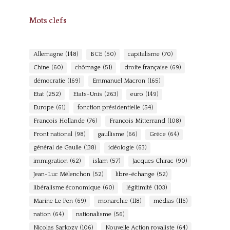
Mots clefs
Allemagne
(148)
BCE
(50)
capitalisme
(70)
Chine
(60)
chômage
(51)
droite française
(69)
démocratie
(169)
Emmanuel Macron
(165)
Etat
(252)
Etats-Unis
(263)
euro
(149)
Europe
(61)
fonction présidentielle
(54)
François Hollande
(76)
François Mitterrand
(108)
Front national
(98)
gaullisme
(66)
Grèce
(64)
général de Gaulle
(138)
idéologie
(63)
immigration
(62)
islam
(57)
Jacques Chirac
(90)
Jean-Luc Mélenchon
(52)
libre-échange
(52)
libéralisme économique
(60)
légitimité
(103)
Marine Le Pen
(69)
monarchie
(118)
médias
(116)
nation
(64)
nationalisme
(56)
Nicolas Sarkozy
(106)
Nouvelle Action royaliste
(64)