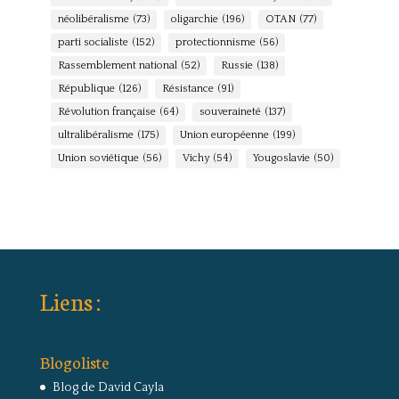
néolibéralisme
(73)
oligarchie
(196)
OTAN
(77)
parti socialiste
(152)
protectionnisme
(56)
Rassemblement national
(52)
Russie
(138)
République
(126)
Résistance
(91)
Révolution française
(64)
souveraineté
(137)
ultralibéralisme
(175)
Union européenne
(199)
Union soviétique
(56)
Vichy
(54)
Yougoslavie
(50)
Liens :
Blogoliste
Blog de David Cayla