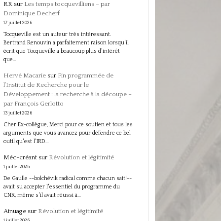
RR
sur
Les temps tocquevilliens – par
Dominique Decherf
17 juillet 2026
Tocqueville est un auteur très intéressant.
Bertrand Renouvin a parfaitement raison lorsqu'il
écrit que Tocqueville a beaucoup plus d'intérêt
que…
Hervé Macarie
sur
Fin programmée de
l’Institut de Recherche pour le
Développement : la recherche à la découpe –
par François Gerlotto
13 juillet 2026
Cher Ex-collègue, Merci pour ce soutien et tous les
arguments que vous avancez pour défendre ce bel
outil qu'est l'IRD…
Méc-créant
sur
Révolution et légitimité
1 juillet 2026
De Gaulle --bolchévik radical comme chacun sait!--
avait su accepter l'essentiel du programme du
CNR, même s'il avait réussi à…
Ainuage
sur
Révolution et légitimité
1 juillet 2026