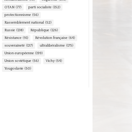
OTAN
(77)
parti socialiste
(152)
protectionnisme
(56)
Rassemblement national
(52)
Russie
(138)
République
(126)
Résistance
(91)
Révolution française
(64)
souveraineté
(137)
ultralibéralisme
(175)
Union européenne
(199)
Union soviétique
(56)
Vichy
(54)
Yougoslavie
(50)