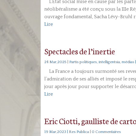
L’Etat social mise en cause par les parti
néolibéralisme a été conçu sous la IIIe R
ouvrage fondamental, Sacha Lévy-Bruhl re
Lire
Spectacles de l’inertie
24 Mar,2025
|
Partis politiques, intelligentsia, médias
La France a toujours surmonté ses revers
l’admiration de ses alliés et imposé le resp
jour après jour pour supporter le désarro
Lire
Eric Ciotti, gaulliste de car
19 Mar,2023
|
Res Publica
| 0 Commentaires