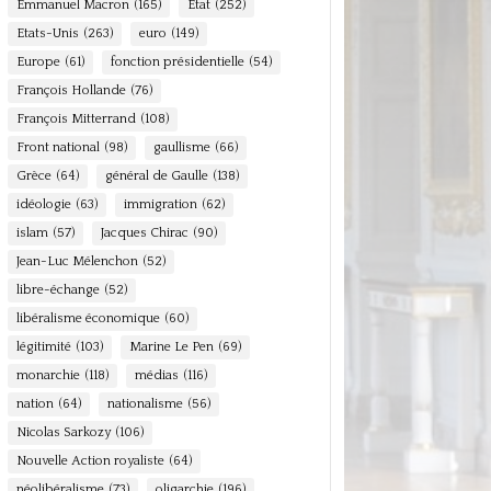
Emmanuel Macron
(165)
Etat
(252)
Etats-Unis
(263)
euro
(149)
Europe
(61)
fonction présidentielle
(54)
François Hollande
(76)
François Mitterrand
(108)
Front national
(98)
gaullisme
(66)
Grèce
(64)
général de Gaulle
(138)
idéologie
(63)
immigration
(62)
islam
(57)
Jacques Chirac
(90)
Jean-Luc Mélenchon
(52)
libre-échange
(52)
libéralisme économique
(60)
légitimité
(103)
Marine Le Pen
(69)
monarchie
(118)
médias
(116)
nation
(64)
nationalisme
(56)
Nicolas Sarkozy
(106)
Nouvelle Action royaliste
(64)
néolibéralisme
(73)
oligarchie
(196)