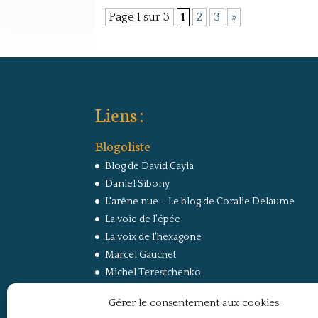
Page 1 sur 3
1
2
3
»
Liens :
Blogoliste
Blog de David Cayla
Daniel Sibony
L'arêne nue – Le blog de Coralie Delaume
La voie de l'épée
La voix de l'hexagone
Marcel Gauchet
Michel Terestchenko
Paul Jorion
Gérer le consentement aux cookies
RussEurope – Le Carnet de Jacques Sapir sur la