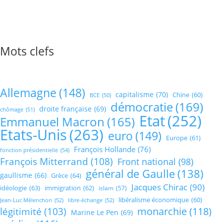
Mots clefs
Allemagne
(148)
capitalisme
(70)
Chine
(60)
BCE
(50)
démocratie
(169)
droite française
(69)
chômage
(51)
Etat
(252)
Emmanuel Macron
(165)
Etats-Unis
(263)
euro
(149)
Europe
(61)
François Hollande
(76)
fonction présidentielle
(54)
François Mitterrand
(108)
Front national
(98)
général de Gaulle
(138)
gaullisme
(66)
Grèce
(64)
Jacques Chirac
(90)
idéologie
(63)
immigration
(62)
islam
(57)
libéralisme économique
(60)
Jean-Luc Mélenchon
(52)
libre-échange
(52)
monarchie
(118)
légitimité
(103)
Marine Le Pen
(69)