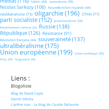
médias
(116)
nation
(64)
nationalisme
(56)
Nicolas Sarkozy
(106)
Nouvelle Action royaliste
(64)
oligarchie
(196)
néolibéralisme
(73)
OTAN
(77)
parti socialiste
(152)
protectionnisme
(56)
Russie
(138)
Rassemblement national
(52)
République
(126)
Résistance
(91)
souveraineté
(137)
Révolution française
(64)
ultralibéralisme
(175)
Union européenne
(199)
Union soviétique
(56)
Vichy
(54)
Yougoslavie
(50)
Liens :
Blogoliste
Blog de David Cayla
Daniel Sibony
L'arêne nue – Le blog de Coralie Delaume