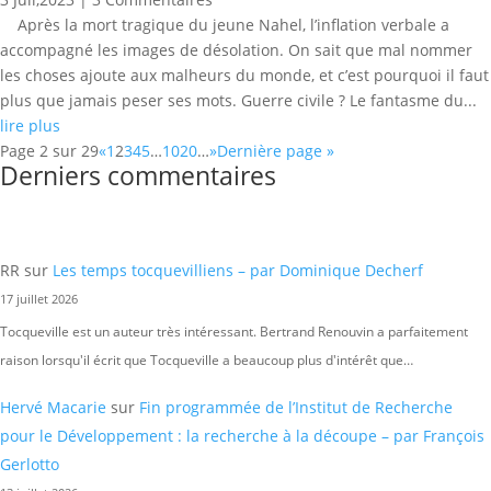
Après la mort tragique du jeune Nahel, l’inflation verbale a
accompagné les images de désolation. On sait que mal nommer
les choses ajoute aux malheurs du monde, et c’est pourquoi il faut
plus que jamais peser ses mots. Guerre civile ? Le fantasme du...
lire plus
Page 2 sur 29
«
1
2
3
4
5
…
10
20
…
»
Dernière page »
Derniers commentaires
RR
sur
Les temps tocquevilliens – par Dominique Decherf
17 juillet 2026
Tocqueville est un auteur très intéressant. Bertrand Renouvin a parfaitement
raison lorsqu'il écrit que Tocqueville a beaucoup plus d'intérêt que…
Hervé Macarie
sur
Fin programmée de l’Institut de Recherche
pour le Développement : la recherche à la découpe – par François
Gerlotto